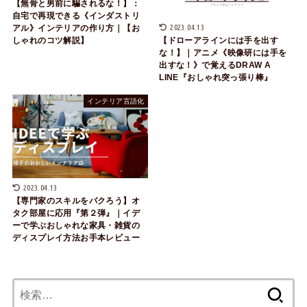
【無骨と男前に騙されるな！】：
自宅で再現できる《インダストリ
2023.04.13
アル》インテリアの作り方｜【お
しゃれのコツ解説】
【ドローアラインには手を出す
な！】｜アニメ《映像研には手を
出すな！》で覚えるDRAW A
LINE『おしゃれ突っ張り棒』
インテリア言語化
2023.04.13
【専門家のスキルをパクろう】オ
タク部屋に応用『第２弾』｜イデ
ーで学ぶおしゃれな家具・雑貨の
ディスプレイ方法お手本レビュー
検