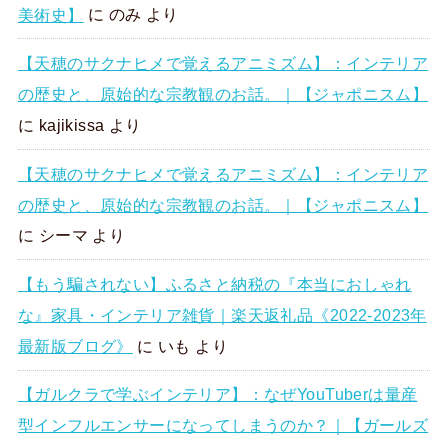
美術史】
に
のみ
より
【天穂のサクナヒメで覚えるアニミズム】：インテリア
の歴史と、原始的な宗教観のお話。｜【ジャポニスム】
に
kajikissa
より
【天穂のサクナヒメで覚えるアニミズム】：インテリア
の歴史と、原始的な宗教観のお話。｜【ジャポニスム】
に
シーマ
より
【もう騙されない】ふるさと納税の『本当におしゃれ
な』家具・インテリア雑貨｜楽天返礼品《2022-2023年
最新版ブログ》
に
いも
より
【ガルクラで学ぶインテリア】：なぜYouTuberは量産
型インフルエンサーになってしまうのか？｜【ガールズ