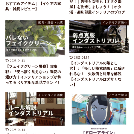
だ！｜男性も女性も【オタク部
おすすめアイテム｜【イケアの家
屋】を改造しましょう！｜オタ
具・雑貨レビュー】
活・趣味部屋インテリアのブログ
家具・雑貨・お店
インテリア言語化
2025.04.14
2023.04.13
【インダストリアルの落とし
【フェイクグリーン警察】攻略
穴】：『怪しい検索結果』に騙さ
戦：『安っぽく見えない』造花の
れるな！ 失敗例と対策を解説
選び方｜インテリアショップが飾
【インダストリアルはダサくな
ってる《リアルな造花ブランド》
い】
インテリア言語化
アニメで学ぶ
2025.04.14