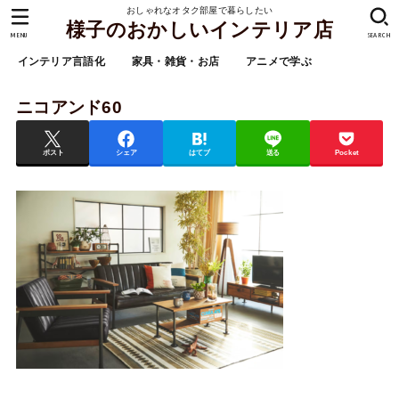
おしゃれなオタク部屋で暮らしたい
様子のおかしいインテリア店
MENU
SEARCH
インテリア言語化
家具・雑貨・お店
アニメで学ぶ
ニコアンド60
ポスト
シェア
はてブ
送る
Pocket