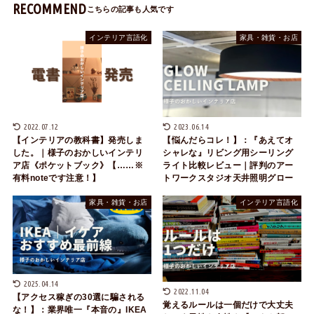
RECOMMEND
インテリア言語化
家具・雑貨・お店
2022.07.12
2023.06.14
【インテリアの教科書】発売しま
【悩んだらコレ！】：『あえてオ
した。｜様子のおかしいインテリ
シャレな』リビング用シーリング
ア店《ポケットブック》【……※
ライト比較レビュー｜評判のアー
有料noteです注意！】
トワークスタジオ天井照明グロー
家具・雑貨・お店
インテリア言語化
2025.04.14
2022.11.04
【アクセス稼ぎの30選に騙される
覚えるルールは一個だけで大丈夫
な！】：業界唯一『本音の』IKEA