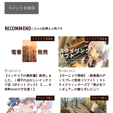
RECOMMEND
インテリア言語化
インテリア言語化
2022.07.12
2023.04.13
【インテリアの教科書】発売しま
【サーニャで実例】：雑貨屋のデ
した。｜様子のおかしいインテリ
ィスプレイ技術《リフト》｜スト
ア店《ポケットブック》【……※
ライクウィッチーズで『美少女フ
有料noteです注意！】
ィギュア』の飾り方レビュー
アニメで学ぶ
アニメで学ぶ