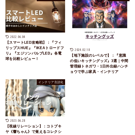
2022.06.04
【スマートLED攻略戦】：『フィ
リップスHUE』『IKEAトロードフ
2024.02.18
リ』『エジソンバルブLED』各電
【地下施設のレベルで】：『意識
球を比較レビュー！
の低いキッチングッズ』3選｜中間
管理録トネガワ・1日外出録ハンチ
ョウで学ぶ家具・インテリア
インテリア言語化
2023.06.28
【視線リレーション】：コトブキ
ヤ《響ちゃん》で覚えるコレクシ