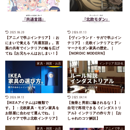
2025.06.20
2026.01.13
【アニメで学ぶインテリア】：お
【ヴィンランド・サガで学ぶイン
にまいで覚える『共通言語』。言
テリア】：北欧インテリアとデン
葉の共有でインテリアの輪を広げ
マークモダン家具の歴史。｜
てね【お兄ちゃんはおしまい！】
【NORDIC MODERN】
家具・雑貨・お店
インテリア言語化
2026.04.13
2025.04.14
【IKEAアイテムは2種類で
【無骨と男前に騙されるな！】：
す。】：北欧家具・モダン家具を
自宅で再現できる《インダストリ
お部屋に合わせて選んでね。｜
アル》インテリアの作り方｜【お
【イケアで学ぶ北欧インテリア】
しゃれのコツ解説】
家具・雑貨・お店
アニメで学ぶ