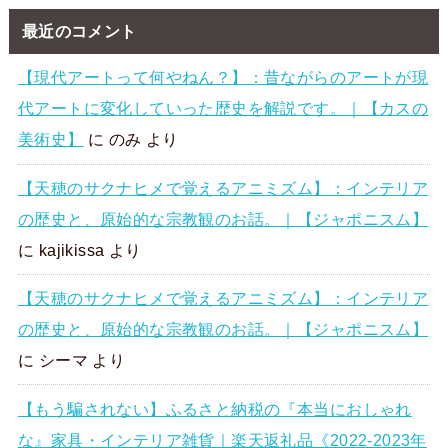
最近のコメント
【現代アートって何やねん？】：昔ながらのアートが現
代アートに変化していった歴史を解説です。｜【カスの
美術史】
に
のみ
より
【天穂のサクナヒメで覚えるアニミズム】：インテリア
の歴史と、原始的な宗教観のお話。｜【ジャポニスム】
に
kajikissa
より
【天穂のサクナヒメで覚えるアニミズム】：インテリア
の歴史と、原始的な宗教観のお話。｜【ジャポニスム】
に
シーマ
より
【もう騙されない】ふるさと納税の『本当におしゃれ
な』家具・インテリア雑貨｜楽天返礼品《2022-2023年