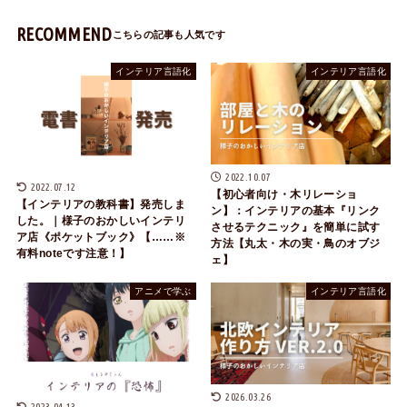
RECOMMEND
インテリア言語化
インテリア言語化
2022.10.07
2022.07.12
【初心者向け・木リレーショ
【インテリアの教科書】発売しま
ン】：インテリアの基本『リンク
した。｜様子のおかしいインテリ
させるテクニック』を簡単に試す
ア店《ポケットブック》【……※
方法【丸太・木の実・鳥のオブジ
有料noteです注意！】
ェ】
アニメで学ぶ
インテリア言語化
2026.03.26
2023.04.13