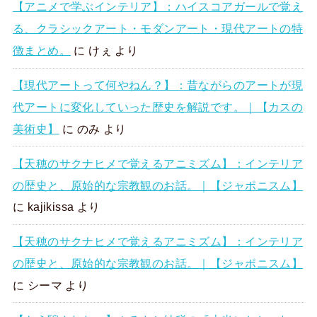
【アニメで学ぶインテリア】：ハイスコアガールで覚え
る、クラシックアート・モダンアート・現代アートの特
徴まとめ。
に
けぇ
より
【現代アートって何やねん？】：昔ながらのアートが現
代アートに変化していった歴史を解説です。｜【カスの
美術史】
に
のみ
より
【天穂のサクナヒメで覚えるアニミズム】：インテリア
の歴史と、原始的な宗教観のお話。｜【ジャポニスム】
に
kajikissa
より
【天穂のサクナヒメで覚えるアニミズム】：インテリア
の歴史と、原始的な宗教観のお話。｜【ジャポニスム】
に
シーマ
より