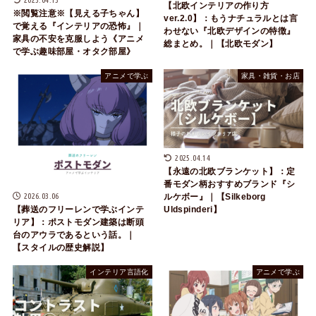
【北欧インテリアの作り方
※閲覧注意※【見える子ちゃん】
ver.2.0】：もうナチュラルとは言
で覚える『インテリアの恐怖』｜
わせない『北欧デザインの特徴』
家具の不安を克服しよう《アニメ
総まとめ。｜【北欧モダン】
で学ぶ趣味部屋・オタク部屋》
アニメで学ぶ
家具・雑貨・お店
2025.04.14
【永遠の北欧ブランケット】：定
番モダン柄おすすめブランド『シ
2026.03.06
ルケボー』｜【Silkeborg
Uldspinderi】
【葬送のフリーレンで学ぶインテ
リア】：ポストモダン建築は断頭
台のアウラであるという話。｜
【スタイルの歴史解説】
インテリア言語化
アニメで学ぶ