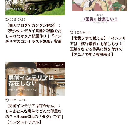
2023.09.30
【個人ブログでカンタン解説】：
《美少女にデカイ武器》理論でお
2025.04.14
しゃれなオタク部屋作り｜『イン
【恋愛ラボで覚える】：インテリ
テリアのコントラスト効果』実践
アは『試行錯誤』を楽しもう！｜
正解をなぞる作業に気を付けて
【アニメで学ぶ模様替え】
インテリア言語化
2025.04.14
【男前インテリアは存在せん】：
じゃあどんな意味でどんな部屋な
の？＝RoomClipの『タグ』です｜
【インダストリアル】