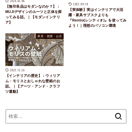
2026.02.06
2023.09.18
【無印良品はモダンなのか？】：
【実体験】実はインテリアで大活
MUJIデザインのルーツと正体を探
躍・家具サブスクよりも
ってみる話。｜【モダンインテリ
『Rentio(レンティオ)』を使ってみ
ア】
よう！｜理想のパソコン環境
家具・雑貨・お店
2025.12.26
【インテリアの歴史】：ウィリア
ム・モリスとおしゃれな壁紙のお
話。｜【アーツ・アンド・クラフ
ツ運動】
検
索: