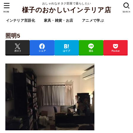
おしゃれなオタク部屋で暮らしたい
様子のおかしいインテリア店
MENU
SEARCH
インテリア言語化
家具・雑貨・お店
アニメで学ぶ
照明5
ポスト
シェア
はてブ
送る
Pocket