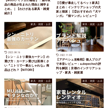
【MUJIアイテムの秘密】：無印良
【①愛が暴走してるペット家具】
品の商品が生まれた理由と雑学ま
まとめ：インテリアショップの犬
とめ。｜【わけがある家具・雑貨
派と猫派｜【②おすすめの『犬マ
紹介】
ンガ』『猫マンガ』レビュー】
家具・雑貨・お店
家具・雑貨・お店
2023.04.16
2022.11.04
【シン・ニトリ最強カーテン】の
【アデペシュ攻略戦】個人ブログ
選び方：カーテン選びは面倒くさ
で本音レビュー：a.depecheの評
い『ニトリで一番おしゃれな』商
判を解説｜京都のインテリアショ
品はどれ？【NITORI】
ップ・家具・雑貨屋
家具・雑貨・お店
家具・雑貨・お店