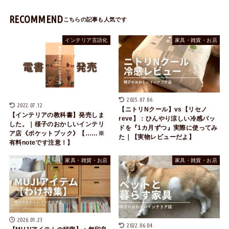
RECOMMEND
インテリア言語化
家具・雑貨・お店
2025.07.06
2022.07.12
【ニトリNクール】vs【リセノ
【インテリアの教科書】発売しま
reve】：ひんやり涼しい冷感パッ
した。｜様子のおかしいインテリ
ドを『1カ月ずつ』実際に使ってみ
ア店《ポケットブック》【……※
た｜【実物レビューだよ】
有料noteです注意！】
家具・雑貨・お店
家具・雑貨・お店
2026.01.23
2022.06.04