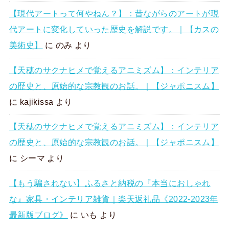
【現代アートって何やねん？】：昔ながらのアートが現
代アートに変化していった歴史を解説です。｜【カスの
美術史】
に
のみ
より
【天穂のサクナヒメで覚えるアニミズム】：インテリア
の歴史と、原始的な宗教観のお話。｜【ジャポニスム】
に
kajikissa
より
【天穂のサクナヒメで覚えるアニミズム】：インテリア
の歴史と、原始的な宗教観のお話。｜【ジャポニスム】
に
シーマ
より
【もう騙されない】ふるさと納税の『本当におしゃれ
な』家具・インテリア雑貨｜楽天返礼品《2022-2023年
最新版ブログ》
に
いも
より