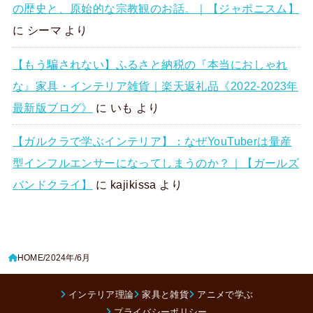
の歴史と、原始的な宗教観のお話。｜【ジャポニスム】
に
シーマ
より
【もう騙されない】ふるさと納税の『本当におしゃれ
な』家具・インテリア雑貨｜楽天返礼品《2022-2023年
最新版ブログ》
に
いも
より
【ガルクラで学ぶインテリア】：なぜYouTuberは量産
型インフルエンサーになってしまうのか？｜【ガールズ
バンドクライ】
に
kajikissa
より
HOME
2024年
6月
インテリア理論
家具と雑貨
アニメで学ぶ
プライバシーポリシー