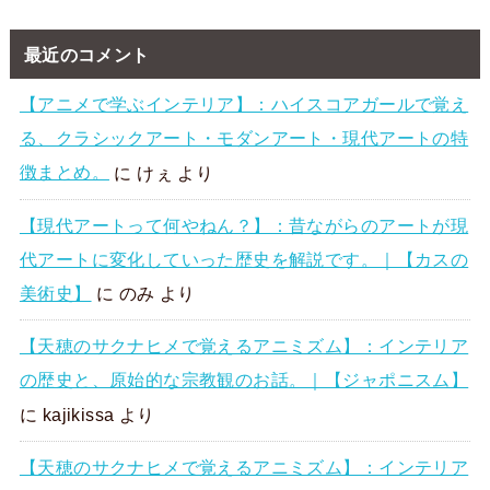
最近のコメント
【アニメで学ぶインテリア】：ハイスコアガールで覚え
る、クラシックアート・モダンアート・現代アートの特
徴まとめ。
に
けぇ
より
【現代アートって何やねん？】：昔ながらのアートが現
代アートに変化していった歴史を解説です。｜【カスの
美術史】
に
のみ
より
【天穂のサクナヒメで覚えるアニミズム】：インテリア
の歴史と、原始的な宗教観のお話。｜【ジャポニスム】
に
kajikissa
より
【天穂のサクナヒメで覚えるアニミズム】：インテリア