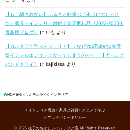
に
シーマ
より
【もう騙されない】ふるさと納税の『本当におしゃれ
な』家具・インテリア雑貨｜楽天返礼品《2022-2023年
最新版ブログ》
に
いも
より
【ガルクラで学ぶインテリア】：なぜYouTuberは量産
型インフルエンサーになってしまうのか？｜【ガールズ
バンドクライ】
に
kajikissa
より
HOME
タグ : ホテルライクインテリア
インテリア理論
家具と雑貨
アニメで学ぶ
プライバシーポリシー
© 2026
様子のおかしいインテリア店
All Rights Reserved.