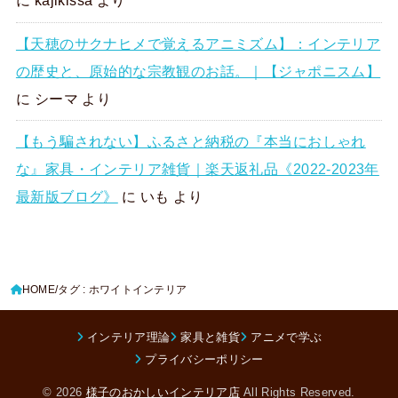
に
kajikissa
より
【天穂のサクナヒメで覚えるアニミズム】：インテリア
の歴史と、原始的な宗教観のお話。｜【ジャポニスム】
に
シーマ
より
【もう騙されない】ふるさと納税の『本当におしゃれ
な』家具・インテリア雑貨｜楽天返礼品《2022-2023年
最新版ブログ》
に
いも
より
HOME
タグ : ホワイトインテリア
インテリア理論
家具と雑貨
アニメで学ぶ
プライバシーポリシー
© 2026
様子のおかしいインテリア店
All Rights Reserved.