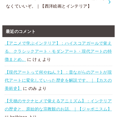
なくていいぞ。｜【西洋絵画とインテリア】
最近のコメント
【アニメで学ぶインテリア】：ハイスコアガールで覚え
る、クラシックアート・モダンアート・現代アートの特
徴まとめ。
に
けぇ
より
【現代アートって何やねん？】：昔ながらのアートが現
代アートに変化していった歴史を解説です。｜【カスの
美術史】
に
のみ
より
【天穂のサクナヒメで覚えるアニミズム】：インテリア
の歴史と、原始的な宗教観のお話。｜【ジャポニスム】