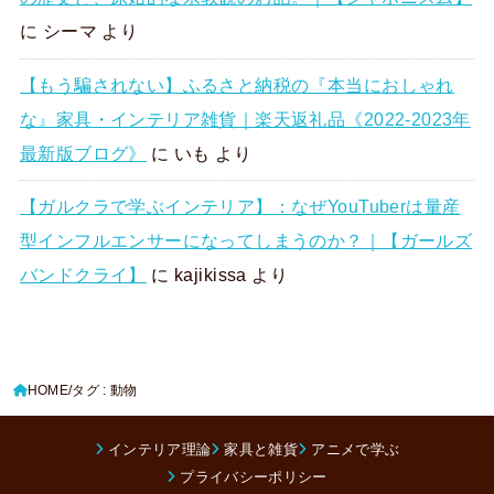
に
シーマ
より
【もう騙されない】ふるさと納税の『本当におしゃれ
な』家具・インテリア雑貨｜楽天返礼品《2022-2023年
最新版ブログ》
に
いも
より
【ガルクラで学ぶインテリア】：なぜYouTuberは量産
型インフルエンサーになってしまうのか？｜【ガールズ
バンドクライ】
に
kajikissa
より
HOME
タグ : 動物
インテリア理論
家具と雑貨
アニメで学ぶ
プライバシーポリシー