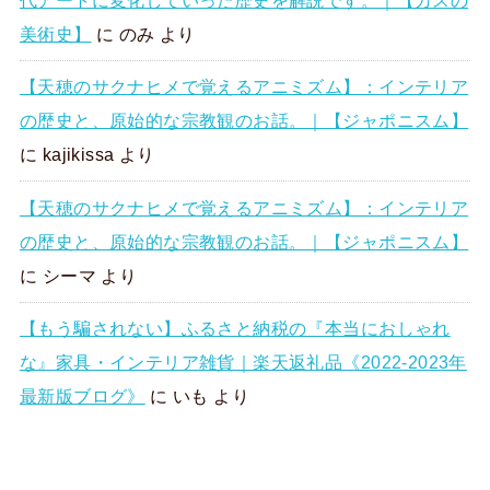
美術史】
に
のみ
より
【天穂のサクナヒメで覚えるアニミズム】：インテリア
の歴史と、原始的な宗教観のお話。｜【ジャポニスム】
に
kajikissa
より
【天穂のサクナヒメで覚えるアニミズム】：インテリア
の歴史と、原始的な宗教観のお話。｜【ジャポニスム】
に
シーマ
より
【もう騙されない】ふるさと納税の『本当におしゃれ
な』家具・インテリア雑貨｜楽天返礼品《2022-2023年
最新版ブログ》
に
いも
より