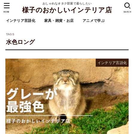
おしゃれなオタク部屋で暮らしたい
様子のおかしいインテリア店
MENU
SEARCH
インテリア言語化
家具・雑貨・お店
アニメで学ぶ
水色ロング
インテリア言語化