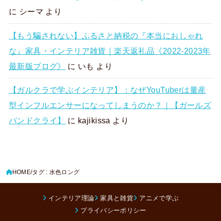
に
シーマ
より
【もう騙されない】ふるさと納税の『本当におしゃれ
な』家具・インテリア雑貨｜楽天返礼品《2022-2023年
最新版ブログ》
に
いも
より
【ガルクラで学ぶインテリア】：なぜYouTuberは量産
型インフルエンサーになってしまうのか？｜【ガールズ
バンドクライ】
に
kajikissa
より
HOME
タグ : 水色ロング
インテリア理論
家具と雑貨
アニメで学ぶ
プライバシーポリシー