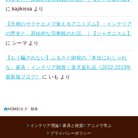
に
kajikissa
より
【天穂のサクナヒメで覚えるアニミズム】：インテリア
の歴史と、原始的な宗教観のお話。｜【ジャポニスム】
に
シーマ
より
【もう騙されない】ふるさと納税の『本当におしゃれ
な』家具・インテリア雑貨｜楽天返礼品《2022-2023年
最新版ブログ》
に
いも
より
HOME
タグ : 秋冬
インテリア理論
家具と雑貨
アニメで学ぶ
プライバシーポリシー