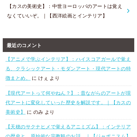
【カスの美術史】：中世ヨーロッパのアートは覚え
なくていいぞ。｜【西洋絵画とインテリア】
最近のコメント
【アニメで学ぶインテリア】：ハイスコアガールで覚え
る、クラシックアート・モダンアート・現代アートの特
徴まとめ。
に
けぇ
より
【現代アートって何やねん？】：昔ながらのアートが現
代アートに変化していった歴史を解説です。｜【カスの
美術史】
に
のみ
より
【天穂のサクナヒメで覚えるアニミズム】：インテリア
の歴史と、原始的な宗教観のお話。｜【ジャポニスム】