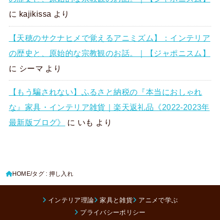
に
kajikissa
より
【天穂のサクナヒメで覚えるアニミズム】：インテリア
の歴史と、原始的な宗教観のお話。｜【ジャポニスム】
に
シーマ
より
【もう騙されない】ふるさと納税の『本当におしゃれ
な』家具・インテリア雑貨｜楽天返礼品《2022-2023年
最新版ブログ》
に
いも
より
HOME
タグ : 押し入れ
インテリア理論
家具と雑貨
アニメで学ぶ
プライバシーポリシー