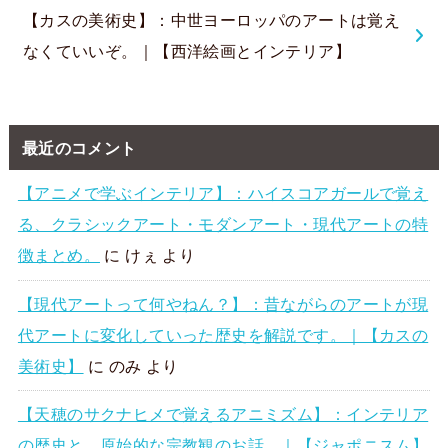
【カスの美術史】：中世ヨーロッパのアートは覚え
なくていいぞ。｜【西洋絵画とインテリア】
最近のコメント
【アニメで学ぶインテリア】：ハイスコアガールで覚え
る、クラシックアート・モダンアート・現代アートの特
徴まとめ。
に
けぇ
より
【現代アートって何やねん？】：昔ながらのアートが現
代アートに変化していった歴史を解説です。｜【カスの
美術史】
に
のみ
より
【天穂のサクナヒメで覚えるアニミズム】：インテリア
の歴史と、原始的な宗教観のお話。｜【ジャポニスム】