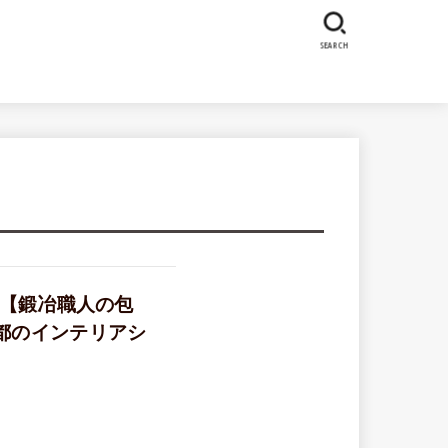
SEARCH
注【鍛冶職人の包
都のインテリアシ