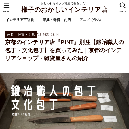
おしゃれなオタク部屋で暮らしたい
様子のおかしいインテリア店
MENU
SEARCH
インテリア言語化
家具・雑貨・お店
アニメで学ぶ
2022.03.14
家具・雑貨・お店
京都のインテリア店『PINT』別注【鍛冶職人の
包丁・文化包丁】を買ってみた｜京都のインテ
リアショップ・雑貨屋さんの紹介