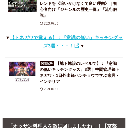
レンドを《追いかけなくて良い理由》｜初
心者向け『ジャンルの歴史一覧』『流行解
説』
2023.09.30
▼
【トネガワで覚える】：『意識の低い』キッチングッ
ズ3選・・・！
▼
【地下施設のレベルで】：『意識
関連記事
の低いキッチングッズ』3選｜中間管理録ト
ネガワ・1日外出録ハンチョウで学ぶ家具・
インテリア
2024.02.18
「オッサン料理人を敵に回しましたね」｜【京都