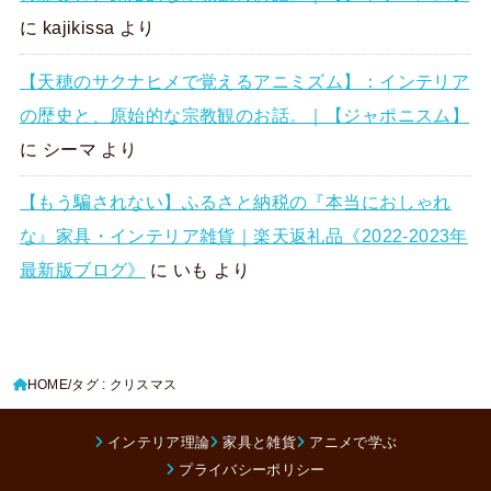
に
kajikissa
より
【天穂のサクナヒメで覚えるアニミズム】：インテリア
の歴史と、原始的な宗教観のお話。｜【ジャポニスム】
に
シーマ
より
【もう騙されない】ふるさと納税の『本当におしゃれ
な』家具・インテリア雑貨｜楽天返礼品《2022-2023年
最新版ブログ》
に
いも
より
HOME
タグ : クリスマス
インテリア理論
家具と雑貨
アニメで学ぶ
プライバシーポリシー