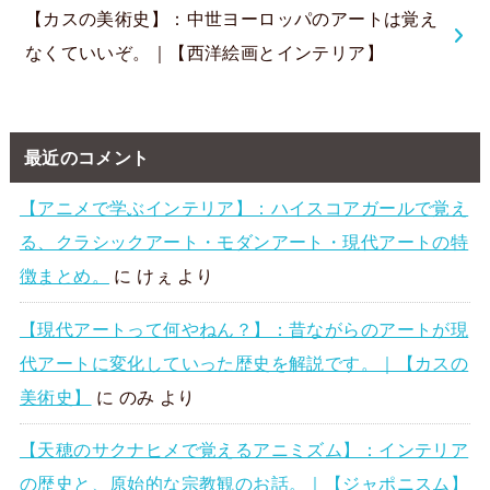
【カスの美術史】：中世ヨーロッパのアートは覚え
なくていいぞ。｜【西洋絵画とインテリア】
最近のコメント
【アニメで学ぶインテリア】：ハイスコアガールで覚え
る、クラシックアート・モダンアート・現代アートの特
徴まとめ。
に
けぇ
より
【現代アートって何やねん？】：昔ながらのアートが現
代アートに変化していった歴史を解説です。｜【カスの
美術史】
に
のみ
より
【天穂のサクナヒメで覚えるアニミズム】：インテリア
の歴史と、原始的な宗教観のお話。｜【ジャポニスム】