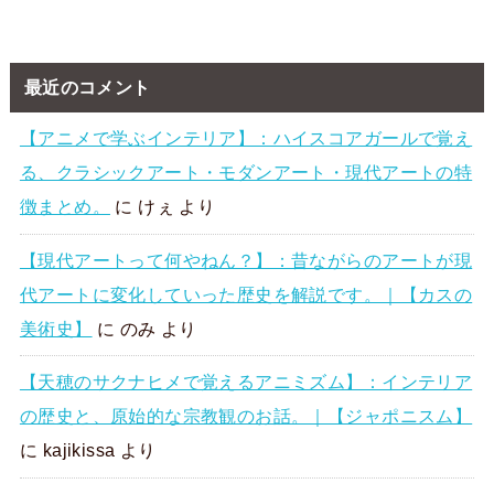
最近のコメント
【アニメで学ぶインテリア】：ハイスコアガールで覚え
る、クラシックアート・モダンアート・現代アートの特
徴まとめ。
に
けぇ
より
【現代アートって何やねん？】：昔ながらのアートが現
代アートに変化していった歴史を解説です。｜【カスの
美術史】
に
のみ
より
【天穂のサクナヒメで覚えるアニミズム】：インテリア
の歴史と、原始的な宗教観のお話。｜【ジャポニスム】
に
kajikissa
より