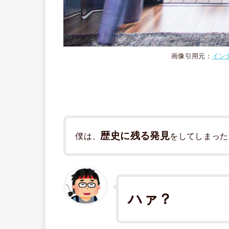
画像引用元：
イン
歴史に残る発見
僕は、
をしてしまった
ハァ？