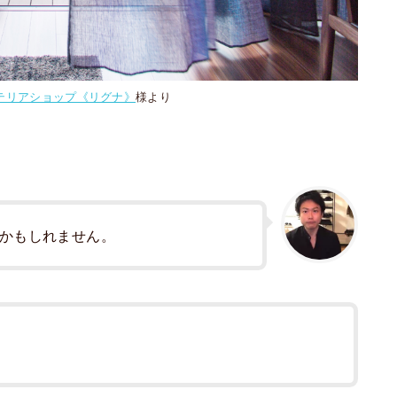
テリアショップ《リグナ》
様より
かもしれません。