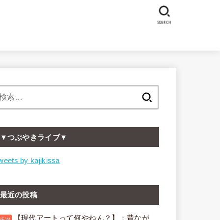
SEARCH
検
索:
▼つぶやきライブ▼
weets by kajikissa
最近の投稿
【現代アートって何やねん？】：昔なが