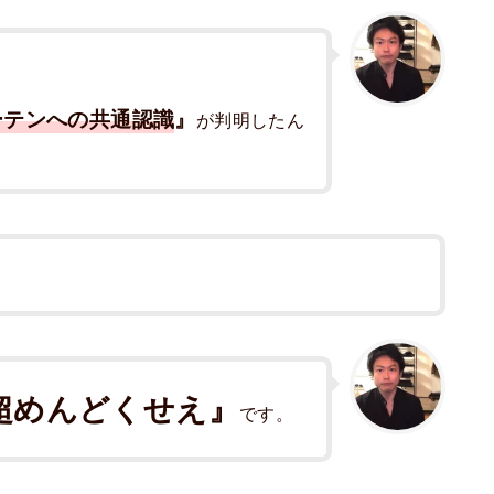
ーテンへの共通認識
』
が判明したん
超めんどくせえ』
です。