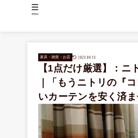
MENU
2023.04.13
家具・雑貨・お店
【1点だけ厳選】：ニ
｜「もうニトリの『コ
いカーテンを安く済ま