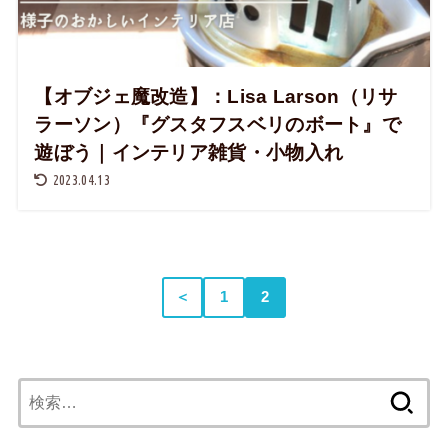
【オブジェ魔改造】：Lisa Larson（リサ
ラーソン）『グスタフスベリのボート』で
遊ぼう｜インテリア雑貨・小物入れ
2023.04.13
＜
1
2
検
索: