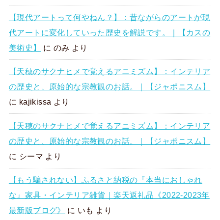
【現代アートって何やねん？】：昔ながらのアートが現
代アートに変化していった歴史を解説です。｜【カスの
美術史】
に
のみ
より
【天穂のサクナヒメで覚えるアニミズム】：インテリア
の歴史と、原始的な宗教観のお話。｜【ジャポニスム】
に
kajikissa
より
【天穂のサクナヒメで覚えるアニミズム】：インテリア
の歴史と、原始的な宗教観のお話。｜【ジャポニスム】
に
シーマ
より
【もう騙されない】ふるさと納税の『本当におしゃれ
な』家具・インテリア雑貨｜楽天返礼品《2022-2023年
最新版ブログ》
に
いも
より