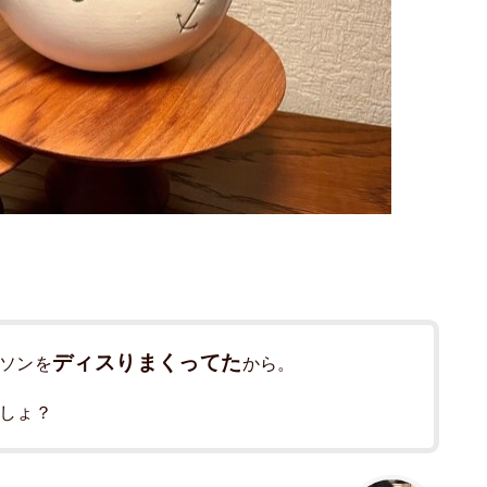
ディスりまくってた
ソンを
から。
しょ？