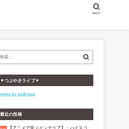
SEARCH
検
索:
▼つぶやきライブ▼
weets by kajikissa
最近の投稿
【アニメで学ぶインテリア】：ハイスコ