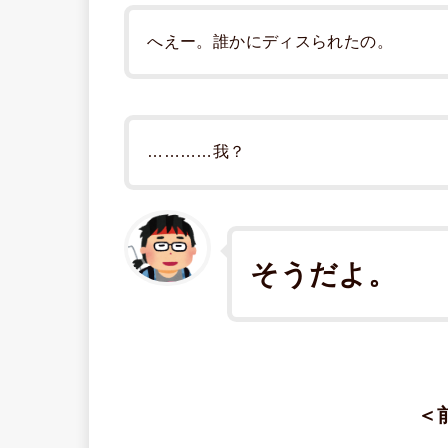
へえー。誰かにディスられたの。
…………我？
そうだよ。
＜