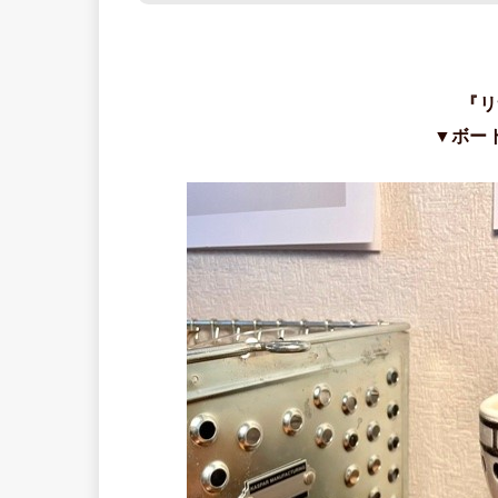
『リ
▼ボー