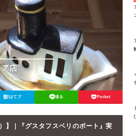
はてブ
送る
Pocket
ーソン）】｜『グスタフスベリのボート』実