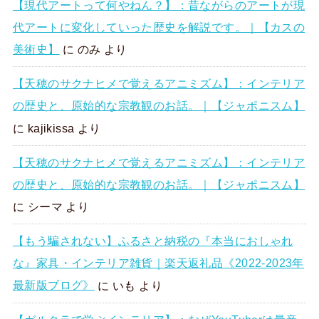
【現代アートって何やねん？】：昔ながらのアートが現
代アートに変化していった歴史を解説です。｜【カスの
美術史】
に
のみ
より
【天穂のサクナヒメで覚えるアニミズム】：インテリア
の歴史と、原始的な宗教観のお話。｜【ジャポニスム】
に
kajikissa
より
【天穂のサクナヒメで覚えるアニミズム】：インテリア
の歴史と、原始的な宗教観のお話。｜【ジャポニスム】
に
シーマ
より
【もう騙されない】ふるさと納税の『本当におしゃれ
な』家具・インテリア雑貨｜楽天返礼品《2022-2023年
最新版ブログ》
に
いも
より