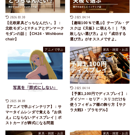
2026.03.30
2025.04.14
【北欧家具どっちなんだい。】：
【趣味100％で選ぶ】テーブル・デ
北欧モダンとYチェアとデンマーク
スクは《天板》に萌えろ！｜『失
モダンの話｜【CH24・Wishbone
敗しない選び方』より『成功する
chair】
選び方』がオススメですよ。
アニメで学ぶ
家具・雑貨・お店
2025.04.14
【予算1,100円でディスプレイ】：
ダイソー・セリア・スリコだけを
2025.04.09
使うフィギュア棚の飾り方【サク
【アニメで学ぶインテリア】：サ
ラ大戦3・プラモデル】
マータイムレンダで覚える『お供
え』にならないディスプレイ｜ポ
ストカードが葬式になる問題
家具・雑貨・お店
家具・雑貨・お店