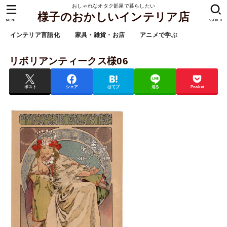
おしゃれなオタク部屋で暮らしたい
様子のおかしいインテリア店
MENU
SEARCH
インテリア言語化
家具・雑貨・お店
アニメで学ぶ
リボリアンティークス様06
ポスト
シェア
はてブ
送る
Pocket