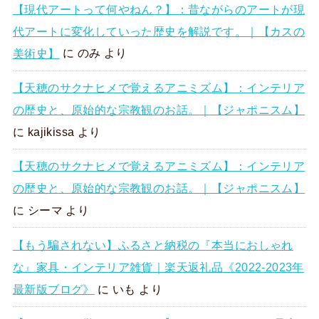
【現代アートって何やねん？】：昔ながらのアートが現
代アートに変化していった歴史を解説です。｜【カスの
美術史】
に
のみ
より
【天穂のサクナヒメで覚えるアニミズム】：インテリア
の歴史と、原始的な宗教観のお話。｜【ジャポニスム】
に
kajikissa
より
【天穂のサクナヒメで覚えるアニミズム】：インテリア
の歴史と、原始的な宗教観のお話。｜【ジャポニスム】
に
シーマ
より
【もう騙されない】ふるさと納税の『本当におしゃれ
な』家具・インテリア雑貨｜楽天返礼品《2022-2023年
最新版ブログ》
に
いも
より