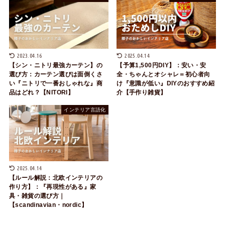
2023.04.16
2025.04.14
【シン・ニトリ最強カーテン】の
【予算1,500円DIY】：安い・安
選び方：カーテン選びは面倒くさ
全・ちゃんとオシャレ＝初心者向
い『ニトリで一番おしゃれな』商
け『意識が低い』DIYのおすすめ紹
品はどれ？【NITORI】
介【手作り雑貨】
インテリア言語化
2025.04.14
【ルール解説：北欧インテリアの
作り方】：『再現性がある』家
具・雑貨の選び方｜
【scandinavian・nordic】