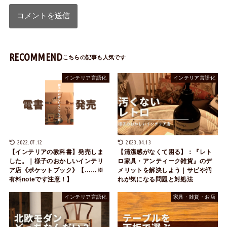
RECOMMEND
インテリア言語化
インテリア言語化
2022.07.12
2023.04.13
【インテリアの教科書】発売しま
【清潔感がなくて困る】：『レト
した。｜様子のおかしいインテリ
ロ家具・アンティーク雑貨』のデ
ア店《ポケットブック》【……※
メリットを解決しよう｜サビや汚
有料noteです注意！】
れが気になる問題と対処法
インテリア言語化
家具・雑貨・お店