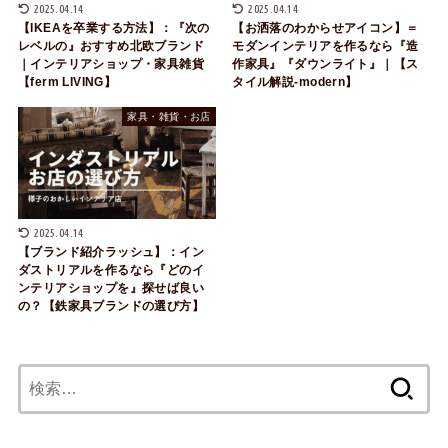
2025.04.14
2025.04.14
【IKEAを卒業する方法】：『次の
【お洒落のわからせアイコン】＝
レベルの』おすすめ北欧ブランド
モダンインテリアを作るなら『造
｜インテリアショップ・家具雑貨
作家具』『ダウンライト』｜【ス
【ferm LIVING】
タイル解説-modern】
家具・雑貨・お店
2025.04.14
【ブランド紹介ラッシュ】：イン
ダストリアルを作るなら『どのイ
ンテリアショップを』探せば良い
の？【鉄家具ブランドの選び方】
検
索: