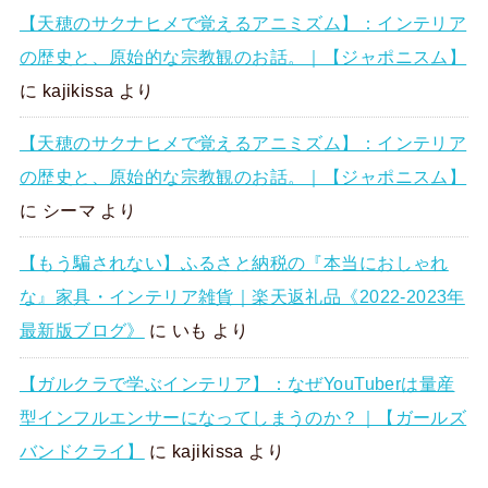
【天穂のサクナヒメで覚えるアニミズム】：インテリア
の歴史と、原始的な宗教観のお話。｜【ジャポニスム】
に
kajikissa
より
【天穂のサクナヒメで覚えるアニミズム】：インテリア
の歴史と、原始的な宗教観のお話。｜【ジャポニスム】
に
シーマ
より
【もう騙されない】ふるさと納税の『本当におしゃれ
な』家具・インテリア雑貨｜楽天返礼品《2022-2023年
最新版ブログ》
に
いも
より
【ガルクラで学ぶインテリア】：なぜYouTuberは量産
型インフルエンサーになってしまうのか？｜【ガールズ
バンドクライ】
に
kajikissa
より