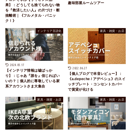
趣味部屋ルームツアー
果】：どうしても捨てられない物
を『救済したい人』の片づけ・断
捨離術｜《フルメタル・パニッ
ク！》
インテリア言語化
家具・雑貨・お店
2024.05.17
2022.06.27
【インテリア情報は嘘ばっか
【個人ブログで本音レビュー】：
り】：じゃあ『誰を』信じればい
《a.depeche / アデペシュ》のスイ
いの？｜個人的に尊敬している家
ッチプレート・コンセントカバー
系アカウントさま大集合
で賃貸が化ける
家具・雑貨・お店
家具・雑貨・お店