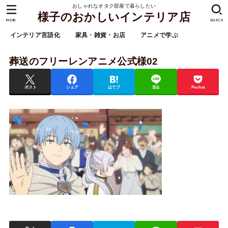
おしゃれなオタク部屋で暮らしたい
様子のおかしいインテリア店
MENU
SEARCH
インテリア言語化
家具・雑貨・お店
アニメで学ぶ
葬送のフリーレンアニメ公式様02
ポスト
シェア
はてブ
送る
Pocket