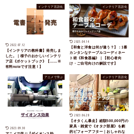
インテリア言語化
インテリア言語化
2025.04.14
2022.07.12
【和食と洋食は何が違う？】：1番
【インテリアの教科書】発売しま
カンタンなテーブルコーディネー
した。｜様子のおかしいインテリ
ト術《和食器編》｜【初心者向
ア店《ポケットブック》【……※
け・ご自宅向けの解説です】
有料noteです注意！】
アニメで学ぶ
インテリア言語化
2023.06.28
【オタくん暴走】総額500,000円の
家具・雑貨で《オタク部屋》を劇
2023.09.30
的ビフォーアフター｜おしゃれな
アニメで学ぶ【ザイオンス効