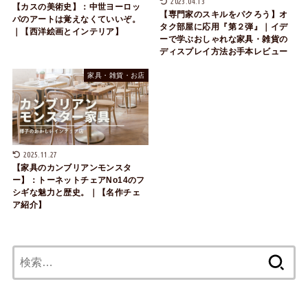
2023.04.13
【カスの美術史】：中世ヨーロッ
【専門家のスキルをパクろう】オ
パのアートは覚えなくていいぞ。
タク部屋に応用『第２弾』｜イデ
｜【西洋絵画とインテリア】
ーで学ぶおしゃれな家具・雑貨の
ディスプレイ方法お手本レビュー
家具・雑貨・お店
2025.11.27
【家具のカンブリアンモンスタ
ー】：トーネットチェアNo14のフ
シギな魅力と歴史。｜【名作チェ
ア紹介】
検
索: