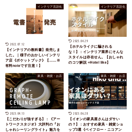
インテリア言語化
インテリア言語化
2025.04.29
2022.07.12
【ホテルライクに騙される
【インテリアの教科書】発売しま
な！】：インテリア業界にそんな
した。｜様子のおかしいインテリ
スタイルは存在せん。【おしゃれ
ア店《ポケットブック》【……※
のコツ解説 =Hotel like】
有料noteです注意！】
家具・雑貨・お店
家具・雑貨・お店
2023.04.13
2023.06.28
【こだわりが強すぎる】：《アー
【イオンの家具屋さんはダサい
トワークスタジオ》大評判の『お
の？】：おすすめ家具・雑貨ショ
しゃれシーリングライト』魅力を
ップ3選《ベイフロー・ニコアン