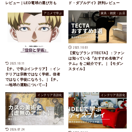
レビュー｜LED電球の選び方も
ド・ダブルデイ》評判レビュー
アニメで学ぶ
家具・雑貨・お店
2025.10.03
【変なブランドTECTA】：ファン
は知っている『おすすめ名物アイ
2025.10.11
テム』をご紹介です。｜【モダン
スタイル】
【チ。で学ぶインテリア】：イン
テリアは宗教ではなく学術。信者
ではなく学徒になろう。｜【チ。
―地球の運動について―】
インテリア言語化
インテリア言語化
2026.07.24