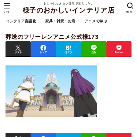
おしゃれなオタク部屋で暮らしたい
様子のおかしいインテリア店
MENU
SEARCH
インテリア言語化
家具・雑貨・お店
アニメで学ぶ
葬送のフリーレンアニメ公式様173
ポスト
シェア
はてブ
送る
Pocket