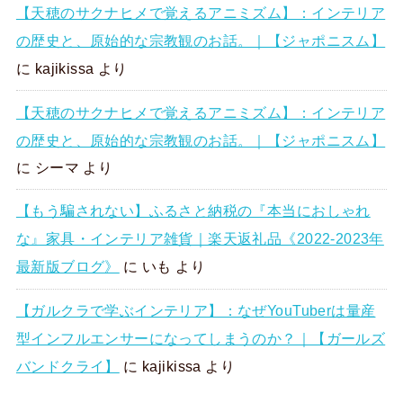
【天穂のサクナヒメで覚えるアニミズム】：インテリア
の歴史と、原始的な宗教観のお話。｜【ジャポニスム】
に
kajikissa
より
【天穂のサクナヒメで覚えるアニミズム】：インテリア
の歴史と、原始的な宗教観のお話。｜【ジャポニスム】
に
シーマ
より
【もう騙されない】ふるさと納税の『本当におしゃれ
な』家具・インテリア雑貨｜楽天返礼品《2022-2023年
最新版ブログ》
に
いも
より
【ガルクラで学ぶインテリア】：なぜYouTuberは量産
型インフルエンサーになってしまうのか？｜【ガールズ
バンドクライ】
に
kajikissa
より