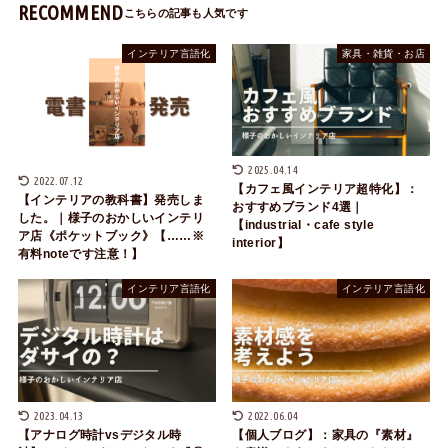
RECOMMEND
インテリア言語化
家具・雑貨・お店
2025.04.14
2022.07.12
【カフェ風インテリア超特化】：
【インテリアの教科書】発売しま
おすすめブランド4選｜
した。｜様子のおかしいインテリ
【industrial・cafe style
ア店《ポケットブック》【……※
interior】
有料noteです注意！】
インテリア言語化
インテリア言語化
2023.04.13
2022.06.04
【アナログ時計vsデジタル時
【個人ブログ】：家具の『素材』