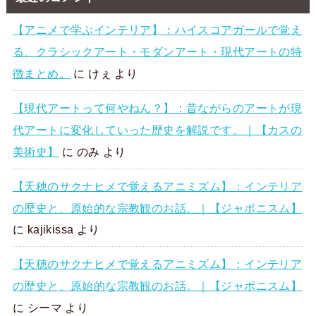
【アニメで学ぶインテリア】：ハイスコアガールで覚え
る、クラシックアート・モダンアート・現代アートの特
徴まとめ。
に
けぇ
より
【現代アートって何やねん？】：昔ながらのアートが現
代アートに変化していった歴史を解説です。｜【カスの
美術史】
に
のみ
より
【天穂のサクナヒメで覚えるアニミズム】：インテリア
の歴史と、原始的な宗教観のお話。｜【ジャポニスム】
に
kajikissa
より
【天穂のサクナヒメで覚えるアニミズム】：インテリア
の歴史と、原始的な宗教観のお話。｜【ジャポニスム】
に
シーマ
より