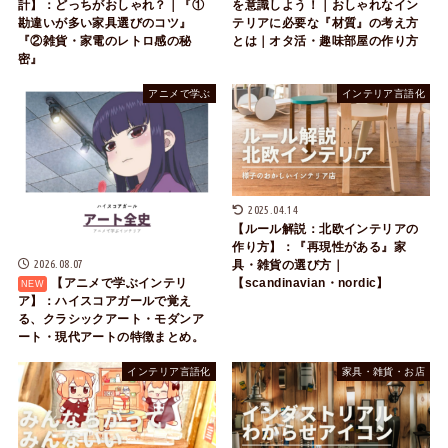
計】：どっちがおしゃれ？｜『①
を意識しよう！｜おしゃれなイン
勘違いが多い家具選びのコツ』
テリアに必要な『材質』の考え方
『②雑貨・家電のレトロ感の秘
とは｜オタ活・趣味部屋の作り方
密』
アニメで学ぶ
インテリア言語化
2025.04.14
【ルール解説：北欧インテリアの
作り方】：『再現性がある』家
2026.08.07
具・雑貨の選び方｜
【scandinavian・nordic】
【アニメで学ぶインテリ
ア】：ハイスコアガールで覚え
る、クラシックアート・モダンア
ート・現代アートの特徴まとめ。
インテリア言語化
家具・雑貨・お店