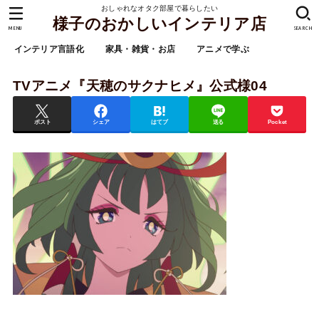
おしゃれなオタク部屋で暮らしたい
様子のおかしいインテリア店
MENU
SEARCH
インテリア言語化
家具・雑貨・お店
アニメで学ぶ
TVアニメ『天穂のサクナヒメ』公式様04
ポスト
シェア
はてブ
送る
Pocket