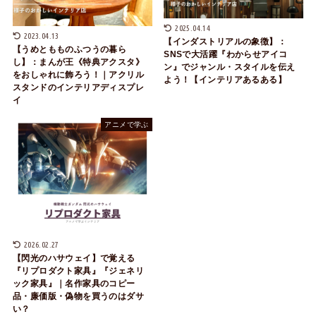
2025.04.14
2023.04.13
【インダストリアルの象徴】：
【うめともものふつうの暮ら
SNSで大活躍『わからせアイコ
し】：まんが王《特典アクスタ》
ン』でジャンル・スタイルを伝え
をおしゃれに飾ろう！｜アクリル
よう！【インテリアあるある】
スタンドのインテリアディスプレ
イ
アニメで学ぶ
2026.02.27
【閃光のハサウェイ】で覚える
『リプロダクト家具』『ジェネリ
ック家具』｜名作家具のコピー
品・廉価版・偽物を買うのはダサ
い？