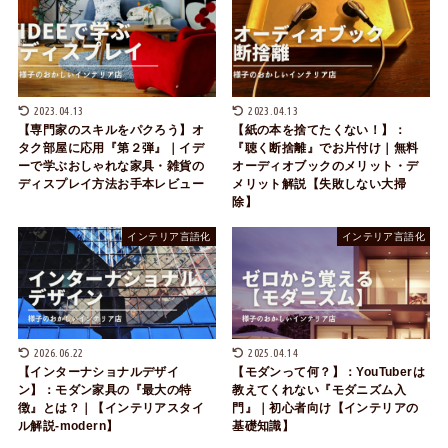
2023.04.13
2023.04.13
【専門家のスキルをパクろう】オ
【紙の本を捨てたくない！】：
タク部屋に応用『第２弾』｜イデ
『聴く断捨離』でお片付け｜無料
ーで学ぶおしゃれな家具・雑貨の
オーディオブックのメリット・デ
ディスプレイ方法お手本レビュー
メリット解説【失敗しない大掃
除】
インテリア言語化
インテリア言語化
2026.06.22
2025.04.14
【インターナショナルデザイ
【モダンって何？】：YouTuberは
ン】：モダン家具の『最大の特
教えてくれない『モダニズム入
徴』とは？｜【インテリアスタイ
門』｜初心者向け【インテリアの
ル解説-modern】
基礎知識】