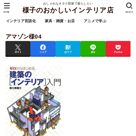
おしゃれなオタク部屋で暮らしたい
様子のおかしいインテリア店
MENU
SEARCH
インテリア言語化
家具・雑貨・お店
アニメで学ぶ
アマゾン様04
ポスト
シェア
はてブ
送る
Pocket