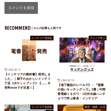
RECOMMEND
インテリア言語化
アニメで学ぶ
2022.07.12
【インテリアの教科書】発売しま
した。｜様子のおかしいインテリ
2024.02.18
ア店《ポケットブック》【……※
【地下施設のレベルで】：『意識
有料noteです注意！】
の低いキッチングッズ』3選｜中間
管理録トネガワ・1日外出録ハンチ
ョウで学ぶ家具・インテリア
インテリア言語化
家具・雑貨・お店