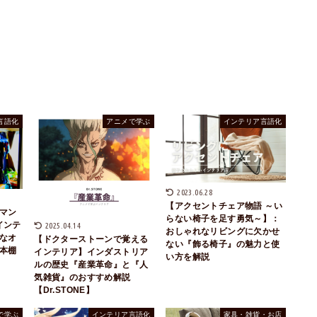
言語化
アニメで学ぶ
インテリア言語化
2023.06.28
【アクセントチェア物語 ～い
マン
らない椅子を足す勇気～】：
インテ
2025.04.14
おしゃれなリビングに欠かせ
なオ
【ドクターストーンで覚える
ない『飾る椅子』の魅力と使
本棚
インテリア】インダストリア
い方を解説
ルの歴史『産業革命』と『人
気雑貨』のおすすめ解説
【Dr.STONE】
で学ぶ
インテリア言語化
家具・雑貨・お店