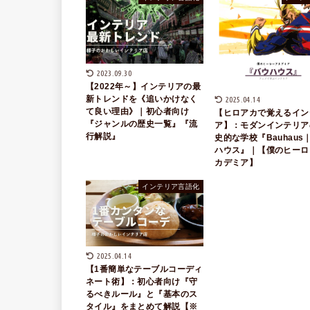
2023.09.30
【2022年～】インテリアの最
新トレンドを《追いかけなく
2025.04.14
て良い理由》｜初心者向け
【ヒロアカで覚えるイン
『ジャンルの歴史一覧』『流
ア】：モダンインテリア
行解説』
史的な学校『Bauhaus
ハウス』｜【僕のヒーロ
カデミア】
インテリア言語化
2025.04.14
【1番簡単なテーブルコーディ
ネート術】：初心者向け『守
るべきルール』と『基本のス
タイル』をまとめて解説【※