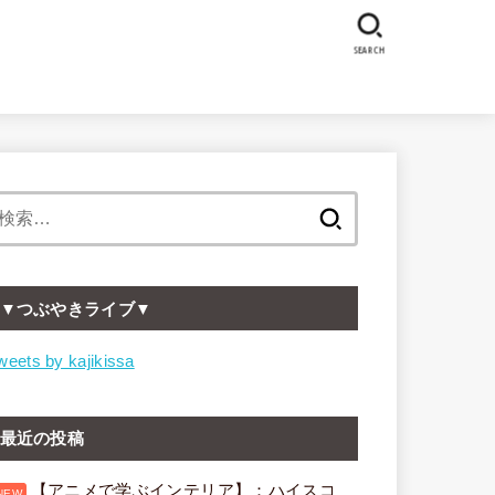
SEARCH
検
索:
▼つぶやきライブ▼
weets by kajikissa
最近の投稿
【アニメで学ぶインテリア】：ハイスコ