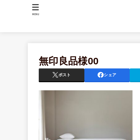
MENU
無印良品様00
ポスト
シェア