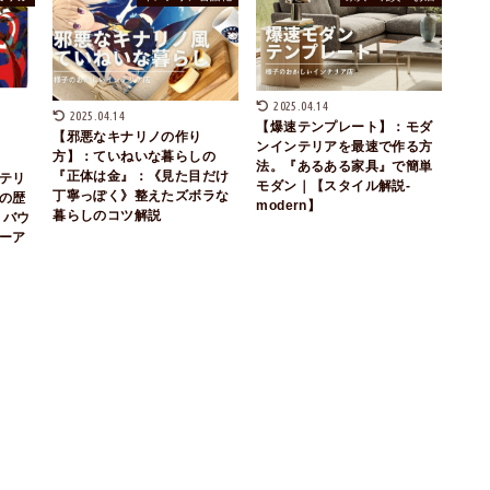
2025.04.14
2025.04.14
【爆速テンプレート】：モダ
【邪悪なキナリノの作り
ンインテリアを最速で作る方
方】：ていねいな暮らしの
法。『あるある家具』で簡単
『正体は金』：《見た目だけ
テリ
モダン｜【スタイル解説-
丁寧っぽく》整えたズボラな
の歴
modern】
暮らしのコツ解説
｜バウ
ーア