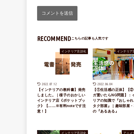
RECOMMEND
インテリア言語化
インテリア
2022.07.12
2022.06.04
【インテリアの教科書】発売
【①生活感の正体】【②
しました。｜様子のおかしい
ガ置いたらNG問題】：
インテリア店《ポケットブッ
リアの知識で『おしゃれ
ク》【……※有料noteです注
タク部屋』｜趣味部屋・
意！】
の『あるある』
インテリア言語化
アニメ