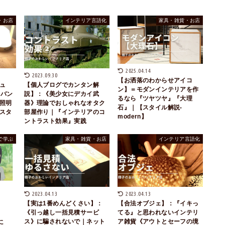
・お店
インテリア言語化
家具・雑貨・お店
2025.04.14
2023.09.30
【お洒落のわからせアイコ
ュ
【個人ブログでカンタン解
ン】＝モダンインテリアを作
ラバン
説】：《美少女にデカイ武
るなら『ツヤツヤ』『大理
の照明
器》理論でおしゃれなオタク
石』｜【スタイル解説-
スタ
部屋作り｜『インテリアのコ
modern】
ントラスト効果』実践
で学ぶ
家具・雑貨・お店
インテリア言語化
2023.04.13
2023.04.13
【実は1番めんどくさい】：
【合法オブジェ】：『イキっ
《引っ越し一括見積サービ
てる』と思われないインテリ
ス》に騙されないで｜ネット
ア雑貨《アウトとセーフの境
に