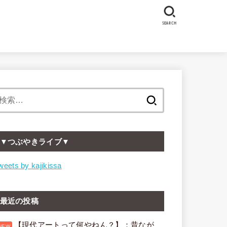
SEARCH
検
索:
▼つぶやきライブ▼
weets by kajikissa
最近の投稿
【現代アートって何やねん？】：昔なが