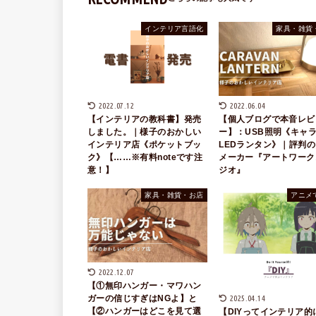
インテリア言語化
家具・雑貨
2022.07.12
2022.06.04
【インテリアの教科書】発売
【個人ブログで本音レビ
しました。｜様子のおかしい
ー】：USB照明《キャ
インテリア店《ポケットブッ
LEDランタン》｜評判
ク》【……※有料noteです注
メーカー『アートワーク
意！】
ジオ』
家具・雑貨・お店
アニメ
2022.12.07
【①無印ハンガー・マワハン
ガーの信じすぎはNGよ】と
2025.04.14
【②ハンガーはどこを見て選
【DIYってインテリア的