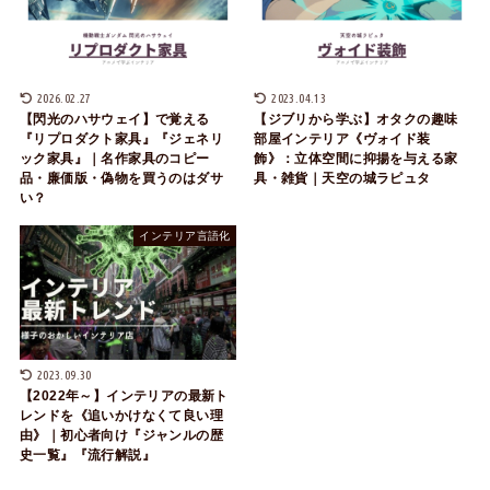
2026.02.27
2023.04.13
【閃光のハサウェイ】で覚える
【ジブリから学ぶ】オタクの趣味
『リプロダクト家具』『ジェネリ
部屋インテリア《ヴォイド装
ック家具』｜名作家具のコピー
飾》：立体空間に抑揚を与える家
品・廉価版・偽物を買うのはダサ
具・雑貨｜天空の城ラピュタ
い？
インテリア言語化
2023.09.30
【2022年～】インテリアの最新ト
レンドを《追いかけなくて良い理
由》｜初心者向け『ジャンルの歴
史一覧』『流行解説』