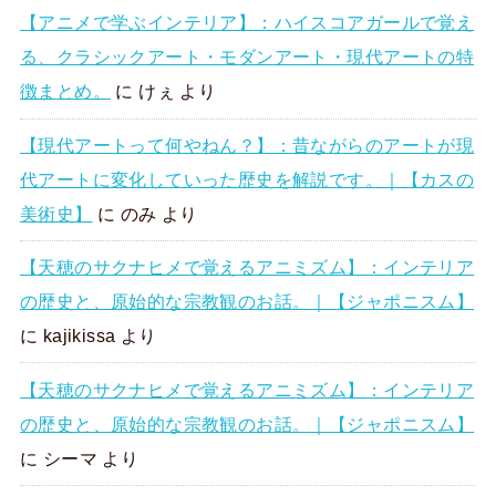
【アニメで学ぶインテリア】：ハイスコアガールで覚え
る、クラシックアート・モダンアート・現代アートの特
徴まとめ。
に
けぇ
より
【現代アートって何やねん？】：昔ながらのアートが現
代アートに変化していった歴史を解説です。｜【カスの
美術史】
に
のみ
より
【天穂のサクナヒメで覚えるアニミズム】：インテリア
の歴史と、原始的な宗教観のお話。｜【ジャポニスム】
に
kajikissa
より
【天穂のサクナヒメで覚えるアニミズム】：インテリア
の歴史と、原始的な宗教観のお話。｜【ジャポニスム】
に
シーマ
より