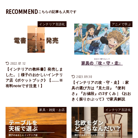
RECOMMEND
インテリア言語化
アニメで学ぶ
2022.07.12
【インテリアの教科書】発売しま
した。｜様子のおかしいインテリ
2023.09.30
ア店《ポケットブック》【……※
【インテリアの攻・守・走】：家
有料noteです注意！】
具の選び方は『見た目』『便利
さ』『お値段』の3すくみ｜《おお
きく振りかぶって》で家具解説
家具・雑貨・お店
インテリア言語化