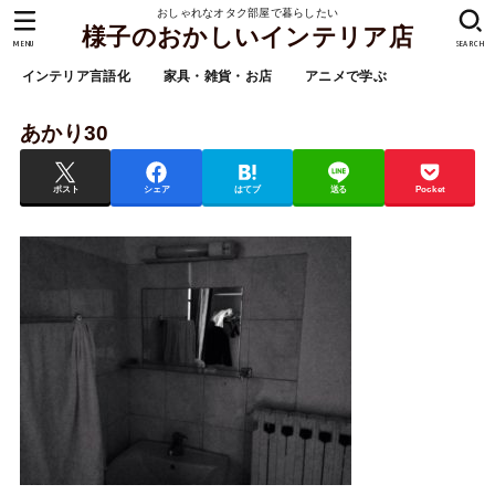
おしゃれなオタク部屋で暮らしたい
様子のおかしいインテリア店
MENU
SEARCH
インテリア言語化
家具・雑貨・お店
アニメで学ぶ
あかり30
ポスト
シェア
はてブ
送る
Pocket