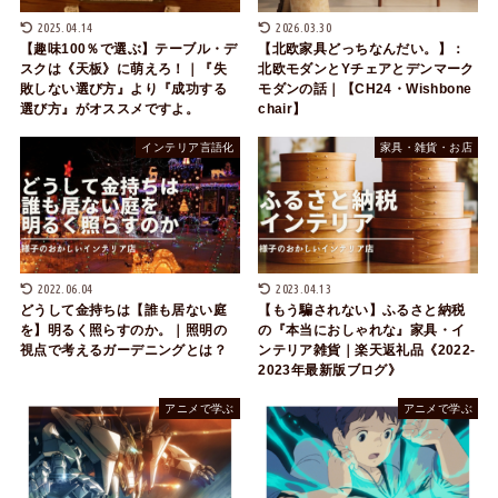
2025.04.14
2026.03.30
【趣味100％で選ぶ】テーブル・デ
【北欧家具どっちなんだい。】：
スクは《天板》に萌えろ！｜『失
北欧モダンとYチェアとデンマーク
敗しない選び方』より『成功する
モダンの話｜【CH24・Wishbone
選び方』がオススメですよ。
chair】
インテリア言語化
家具・雑貨・お店
2022.06.04
2023.04.13
どうして金持ちは【誰も居ない庭
【もう騙されない】ふるさと納税
を】明るく照らすのか。｜照明の
の『本当におしゃれな』家具・イ
視点で考えるガーデニングとは？
ンテリア雑貨｜楽天返礼品《2022-
2023年最新版ブログ》
アニメで学ぶ
アニメで学ぶ