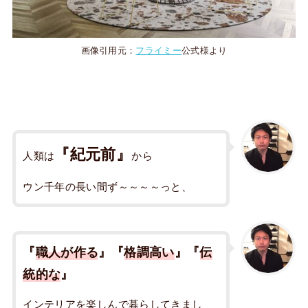
画像引用元：
フライミー
公式様より
『紀元前』
人類は
から
ウン千年の長い間ず～～～～っと、
『
職人が作る
』『
格調高い
』『
伝
統的な
』
インテリアを楽しんで暮らしてきまし