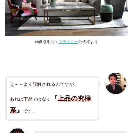
画像引用元：
フライミー
公式様より
え～～よく誤解されるんですが、
『
上品の究極
あれは下品ではなく
系
』
です。