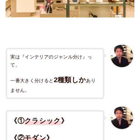
実は『インテリアのジャンル分け』っ
て、
2種類しか
一番大きく分けると
あり
ません。
《①
クラシック
》
《②
モダン
》