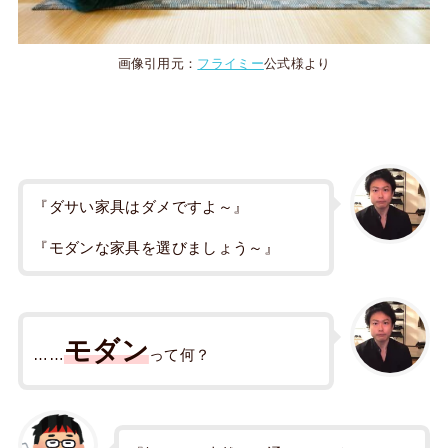
画像引用元：
フライミー
公式様より
『ダサい家具はダメですよ～』
『モダンな家具を選びましょう～』
モダン
……
って何？