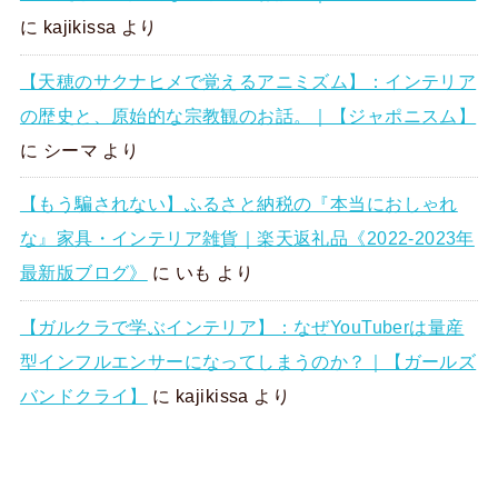
に
kajikissa
より
【天穂のサクナヒメで覚えるアニミズム】：インテリア
の歴史と、原始的な宗教観のお話。｜【ジャポニスム】
に
シーマ
より
【もう騙されない】ふるさと納税の『本当におしゃれ
な』家具・インテリア雑貨｜楽天返礼品《2022-2023年
最新版ブログ》
に
いも
より
【ガルクラで学ぶインテリア】：なぜYouTuberは量産
型インフルエンサーになってしまうのか？｜【ガールズ
バンドクライ】
に
kajikissa
より