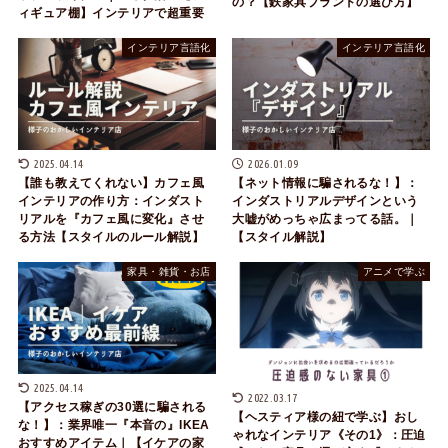
の？【鉄家具ブランドの選び方】
ィギュア棚】インテリアで超重要
インテリア言語化
インテリア言語化
2025.04.14
2026.01.09
【誰も教えてくれない】カフェ風
【ネット情報に騙されるな！】：
インテリアの作り方：インダスト
インダストリアルデザインという
リアルを『カフェ風に変化』させ
大嘘がめっちゃ広まってる話。｜
る方法【スタイルのルール解説】
【スタイル解説】
家具・雑貨・お店
アニメで学ぶ
2025.04.14
2022.03.17
【アクセス稼ぎの30選に騙される
【ヘスティア様の紐で学ぶ】おし
な！】：業界唯一『本音の』IKEA
ゃれなインテリア《その1》：圧迫
おすすめアイテム｜【イケアの家