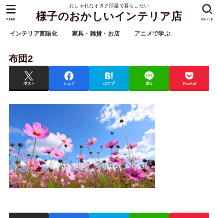
おしゃれなオタク部屋で暮らしたい
様子のおかしいインテリア店
MENU
SEARCH
インテリア言語化
家具・雑貨・お店
アニメで学ぶ
布団2
ポスト
シェア
はてブ
送る
Pocket