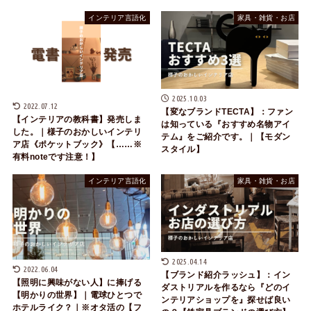
インテリア言語化
家具・雑貨・お店
2025.10.03
2022.07.12
【変なブランドTECTA】：ファン
【インテリアの教科書】発売しま
は知っている『おすすめ名物アイ
した。｜様子のおかしいインテリ
テム』をご紹介です。｜【モダン
ア店《ポケットブック》【……※
スタイル】
有料noteです注意！】
インテリア言語化
家具・雑貨・お店
2025.04.14
2022.06.04
【ブランド紹介ラッシュ】：イン
【照明に興味がない人】に捧げる
ダストリアルを作るなら『どのイ
【明かりの世界】｜電球ひとつで
ンテリアショップを』探せば良い
ホテルライク？｜※オタ活の【フ