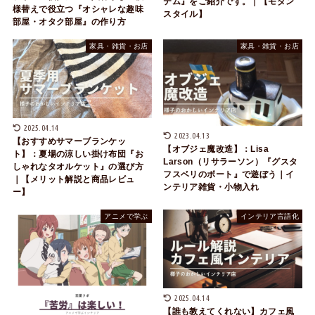
テム』をご紹介です。｜【モダン
様替えで役立つ『オシャレな趣味
スタイル】
部屋・オタク部屋』の作り方
家具・雑貨・お店
家具・雑貨・お店
2025.04.14
2023.04.13
【おすすめサマーブランケッ
【オブジェ魔改造】：Lisa
ト】：夏場の涼しい掛け布団『お
Larson（リサラーソン）『グスタ
しゃれなタオルケット』の選び方
フスベリのボート』で遊ぼう｜イ
｜【メリット解説と商品レビュ
ンテリア雑貨・小物入れ
ー】
アニメで学ぶ
インテリア言語化
2025.04.14
【誰も教えてくれない】カフェ風