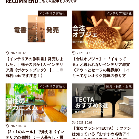
RECOMMEND
インテリア言語化
インテリア言語化
2022.07.12
2023.04.13
【インテリアの教科書】発売しま
【合法オブジェ】：『イキって
した。｜様子のおかしいインテリ
る』と思われないインテリア雑貨
ア店《ポケットブック》【……※
《アウトとセーフの境界線》｜イ
有料noteです注意！】
キってないオタク部屋の作り方
インテリア言語化
家具・雑貨・お店
2025.10.03
2022.06.04
【変なブランドTECTA】：ファン
【2：1のルール】で覚える《イン
は知っている『おすすめ名物アイ
テリアの個性》：一人暮らし・模