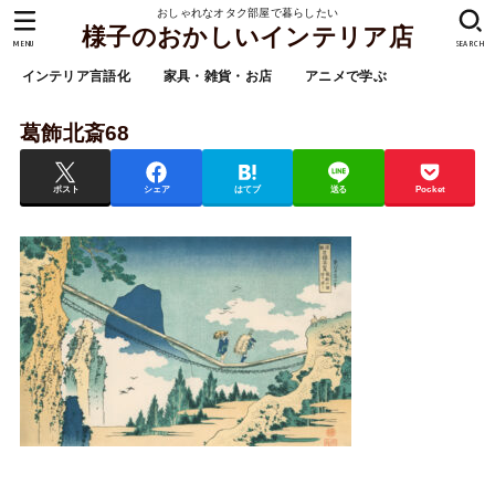
おしゃれなオタク部屋で暮らしたい
様子のおかしいインテリア店
MENU
SEARCH
インテリア言語化
家具・雑貨・お店
アニメで学ぶ
葛飾北斎68
ポスト
シェア
はてブ
送る
Pocket