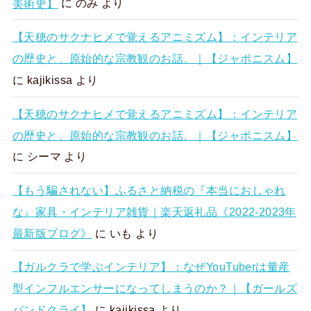
美術史】
に
のみ
より
【天穂のサクナヒメで覚えるアニミズム】：インテリア
の歴史と、原始的な宗教観のお話。｜【ジャポニスム】
に
kajikissa
より
【天穂のサクナヒメで覚えるアニミズム】：インテリア
の歴史と、原始的な宗教観のお話。｜【ジャポニスム】
に
シーマ
より
【もう騙されない】ふるさと納税の『本当におしゃれ
な』家具・インテリア雑貨｜楽天返礼品《2022-2023年
最新版ブログ》
に
いも
より
【ガルクラで学ぶインテリア】：なぜYouTuberは量産
型インフルエンサーになってしまうのか？｜【ガールズ
バンドクライ】
に
kajikissa
より