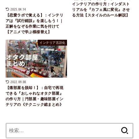
インテリアの作り方：インダスト
2025.04.14
リアルを『カフェ風に変化』させ
る方法【スタイルのルール解説】
【恋愛ラボで覚える】：インテリ
アは『試行錯誤』を楽しもう！｜
正解をなぞる作業に気を付けて
【アニメで学ぶ模様替え】
インテリア言語化
2022.09.08
【痛部屋を脱却！】：自宅で再現
できる『おしゃれなオタク部屋』
の作り方｜汚部屋・趣味部屋イン
テリアの《テクニック総まとめ》
検
索: