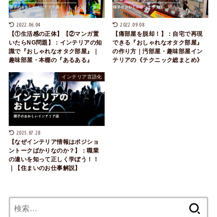
2022.06.04
2022.09.08
【①生活感の正体】【②マンガ置
【痛部屋を脱却！】：自宅で再現
いたらNG問題】：インテリアの知
できる『おしゃれなオタク部屋』
識で『おしゃれなオタク部屋』｜
の作り方｜汚部屋・趣味部屋イン
趣味部屋・本棚の『あるある』
テリアの《テクニック総まとめ》
インテリア言語化
2025.07.28
【なぜインテリア情報はポジショ
ントークばかりなのか？】：職業
の違いを知って正しく学ぼう！！
｜【住まいのお仕事解説】
検