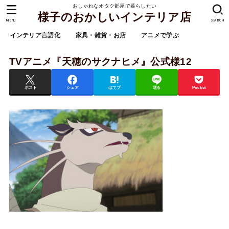
おしゃれなオタク部屋で暮らしたい
様子のおかしいインテリア店
MENU
SEARCH
インテリア言語化
家具・雑貨・お店
アニメで学ぶ
TVアニメ『天穂のサクナヒメ』公式様12
ポスト
シェア
はてブ
送る
Pocket