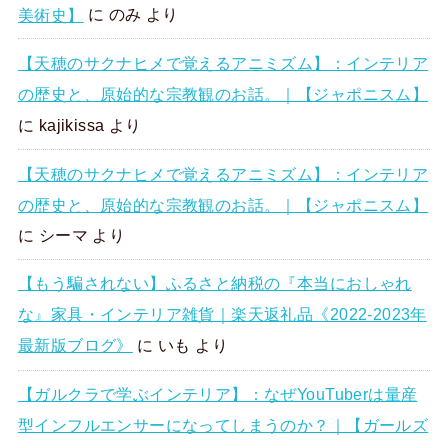
美術史】
に
のみ
より
【天穂のサクナヒメで覚えるアニミズム】：インテリア
の歴史と、原始的な宗教観のお話。｜【ジャポニスム】
に
kajikissa
より
【天穂のサクナヒメで覚えるアニミズム】：インテリア
の歴史と、原始的な宗教観のお話。｜【ジャポニスム】
に
シーマ
より
【もう騙されない】ふるさと納税の『本当におしゃれ
な』家具・インテリア雑貨｜楽天返礼品《2022-2023年
最新版ブログ》
に
いも
より
【ガルクラで学ぶインテリア】：なぜYouTuberは量産
型インフルエンサーになってしまうのか？｜【ガールズ