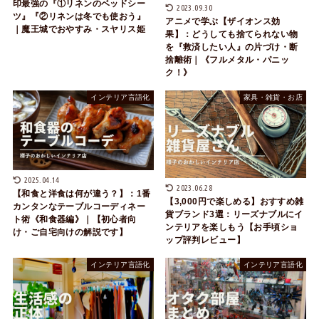
印最強の『①リネンのベッドシー
2023.09.30
ツ』『②リネンは冬でも使おう』
アニメで学ぶ【ザイオンス効
｜魔王城でおやすみ・スヤリス姫
果】：どうしても捨てられない物
を『救済したい人』の片づけ・断
捨離術｜《フルメタル・パニッ
ク！》
インテリア言語化
家具・雑貨・お店
2025.04.14
2023.06.28
【和食と洋食は何が違う？】：1番
【3,000円で楽しめる】おすすめ雑
カンタンなテーブルコーディネー
貨ブランド3選：リーズナブルにイ
ト術《和食器編》｜【初心者向
ンテリアを楽しもう【お手頃ショ
け・ご自宅向けの解説です】
ップ評判レビュー】
インテリア言語化
インテリア言語化