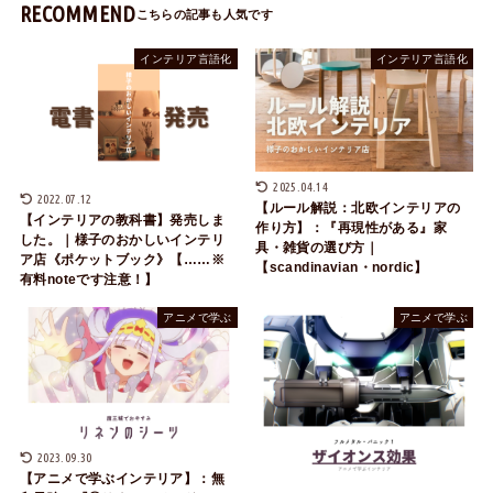
RECOMMEND
インテリア言語化
インテリア言語化
2025.04.14
2022.07.12
【ルール解説：北欧インテリアの
【インテリアの教科書】発売しま
作り方】：『再現性がある』家
した。｜様子のおかしいインテリ
具・雑貨の選び方｜
ア店《ポケットブック》【……※
【scandinavian・nordic】
有料noteです注意！】
アニメで学ぶ
アニメで学ぶ
2023.09.30
【アニメで学ぶインテリア】：無