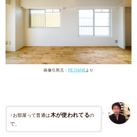
画像引用元：
REISM様
より
木が使われてる
↑お部屋って普通は
の
で、