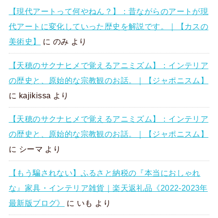
【現代アートって何やねん？】：昔ながらのアートが現
代アートに変化していった歴史を解説です。｜【カスの
美術史】
に
のみ
より
【天穂のサクナヒメで覚えるアニミズム】：インテリア
の歴史と、原始的な宗教観のお話。｜【ジャポニスム】
に
kajikissa
より
【天穂のサクナヒメで覚えるアニミズム】：インテリア
の歴史と、原始的な宗教観のお話。｜【ジャポニスム】
に
シーマ
より
【もう騙されない】ふるさと納税の『本当におしゃれ
な』家具・インテリア雑貨｜楽天返礼品《2022-2023年
最新版ブログ》
に
いも
より