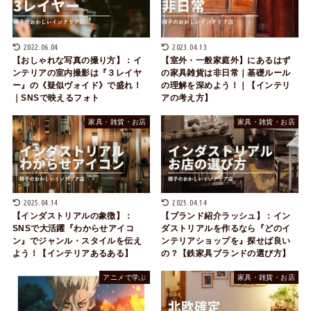
2022.06.04
2023.04.13
【おしゃれな写真の撮り方】：イ
【室外・一般家庭外】にあるはず
ンテリアの室内撮影は『３レイヤ
の家具雑貨は非日常｜基礎ルール
ー』の《疑似ヴォイド》で盛れ！
の理解を深めよう！｜【インテリ
｜SNSで映えるフォト
アの考え方】
家具・雑貨・お店
家具・雑貨・お店
2025.04.14
2025.04.14
【インダストリアルの象徴】：
【ブランド紹介ラッシュ】：イン
SNSで大活躍『わからせアイコ
ダストリアルを作るなら『どのイ
ン』でジャンル・スタイルを伝え
ンテリアショップを』探せば良い
よう！【インテリアあるある】
の？【鉄家具ブランドの選び方】
アニメで学ぶ
家具・雑貨・お店