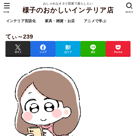
おしゃれなオタク部屋で暮らしたい
様子のおかしいインテリア店
MENU
SEARCH
インテリア言語化
家具・雑貨・お店
アニメで学ぶ
てぃ～239
ポスト
シェア
はてブ
送る
Pocket