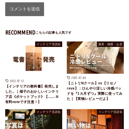
RECOMMEND
インテリア言語化
家具・雑貨・お店
2025.07.06
2022.07.12
【ニトリNクール】vs【リセノ
【インテリアの教科書】発売しま
reve】：ひんやり涼しい冷感パッ
した。｜様子のおかしいインテリ
ドを『1カ月ずつ』実際に使ってみ
ア店《ポケットブック》【……※
た｜【実物レビューだよ】
有料noteです注意！】
インテリア言語化
インテリア言語化