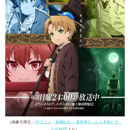
（画像引用元：
TVアニメ「無職転生 ～異世界行ったら本気だす」
公式様
より）