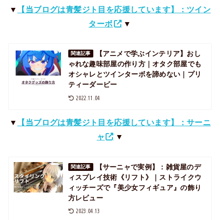
▼
【当ブログは青髪ジト目を応援しています】：ツイン
ターボ
▼
【アニメで学ぶインテリア】おし
関連記事
ゃれな趣味部屋の作り方｜オタク部屋でも
オシャレとツインターボを諦めない｜プリ
ティーダービー
2022.11.04
▼
【当ブログは青髪ジト目を応援しています】：サーニ
ャ
▼
【サーニャで実例】：雑貨屋のデ
関連記事
ィスプレイ技術《リフト》｜ストライクウ
ィッチーズで『美少女フィギュア』の飾り
方レビュー
2023.04.13