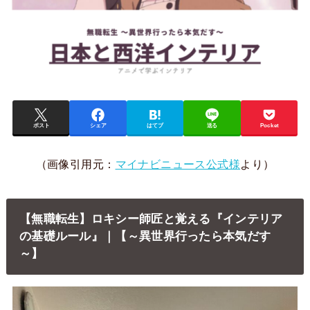
ポスト
シェア
はてブ
送る
Pocket
（画像引用元：
マイナビニュース公式様
より）
【無職転生】ロキシー師匠と覚える『インテリア
の基礎ルール』｜【～異世界行ったら本気だす
～】