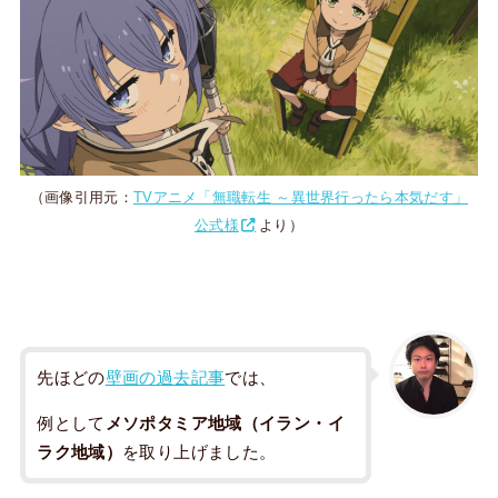
（画像引用元：
TVアニメ「無職転生 ～異世界行ったら本気だす」
公式様
より）
先ほどの
壁画の過去記事
では、
例として
メソポタミア地域（イラン・イ
ラク地域）
を取り上げました。