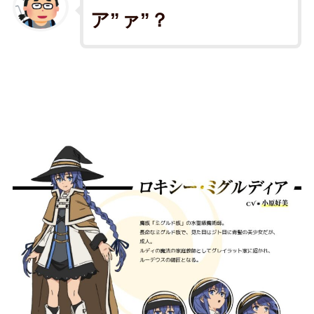
ア”ァ”？