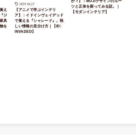
か？】：MUJIデザインのルー
2024.06.27
ツと正体を探ってみる話。｜
覚え
【アニメで学ぶインテリ
【モダンインテリア】
『ジ
ア】：イドインヴェイデッド
家具
で覚える『シャレード』。怪
物を
しい情報の見分け方｜【ID:
INVADED】