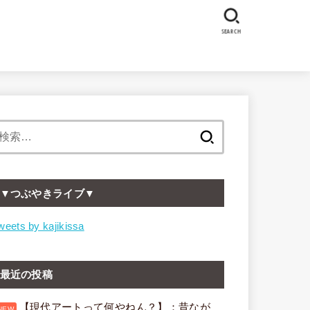
SEARCH
検
索:
▼つぶやきライブ▼
weets by kajikissa
最近の投稿
【現代アートって何やねん？】：昔なが