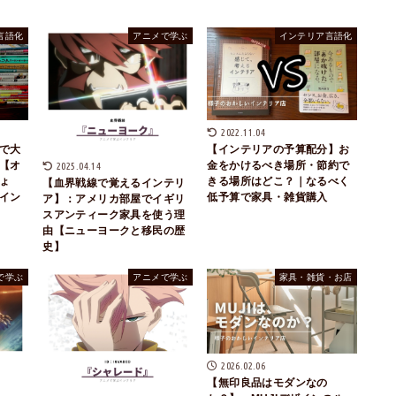
言語化
アニメで学ぶ
インテリア言語化
2022.11.04
で大
【インテリアの予算配分】お
【オ
金をかけるべき場所・節約で
2025.04.14
ょ
きる場所はどこ？｜なるべく
【血界戦線で覚えるインテリ
イン
低予算で家具・雑貨購入
ア】：アメリカ部屋でイギリ
スアンティーク家具を使う理
由【ニューヨークと移民の歴
史】
で学ぶ
アニメで学ぶ
家具・雑貨・お店
2026.02.06
【無印良品はモダンなの