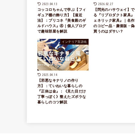
2023.04.13
2026.02.27
コッコロちゃんで学ぶ【フィ
【閃光のハサウェイ】で
ギュア棚の飾り方】【遠近
る『リプロダクト家具』
法】：プリコネ『美食殿のギ
ェネリック家具』｜名作
ルドハウス』④｜個人ブログ
のコピー品・廉価版・偽
で趣味部屋を解説
買うのはダサい？
インテリア言語化
2025.04.14
【邪悪なキナリノの作り
方】：ていねいな暮らしの
『正体は金』：《見た目だけ
丁寧っぽく》整えたズボラな
暮らしのコツ解説