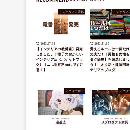
インテリア言語化
インテリア
2022.07.12
2022.11.04
【インテリアの教科書】発売
覚えるルールは一個だけ
しました。｜様子のおかしい
丈夫だ！｜男性も女性も
インテリア店《ポケットブッ
タク部屋】を改造しまし
ク》【……※有料noteです注
う！｜オタ活・趣味部屋
意！】
テリアのブログ
アニメで学ぶ
アニメ