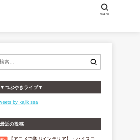
SEARCH
検
索:
▼つぶやきライブ▼
weets by kajikissa
最近の投稿
【アニメで学ぶインテリア】：ハイスコ