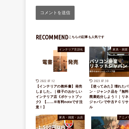
RECOMMEND
インテリア言語化
家具・雑貨
2022.07.12
2023.07.30
【インテリアの教科書】発売
【使ってみた】壊れたパ
しました。｜様子のおかしい
ン・ジャンク品を『無料
インテリア店《ポケットブッ
廃棄処分しよう！｜リネ
ク》【……※有料noteです注
ジャパンで中古ＰＣリサ
意！】
ル
家具・雑貨・お店
アニメ