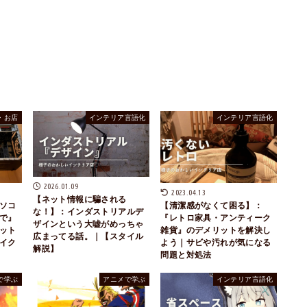
・お店
インテリア言語化
インテリア言語化
2026.01.09
2023.04.13
【ネット情報に騙される
ソコ
【清潔感がなくて困る】：
な！】：インダストリアルデ
で』
『レトロ家具・アンティーク
ザインという大嘘がめっちゃ
ット
雑貨』のデメリットを解決し
広まってる話。｜【スタイル
イク
よう｜サビや汚れが気になる
解説】
問題と対処法
で学ぶ
アニメで学ぶ
インテリア言語化