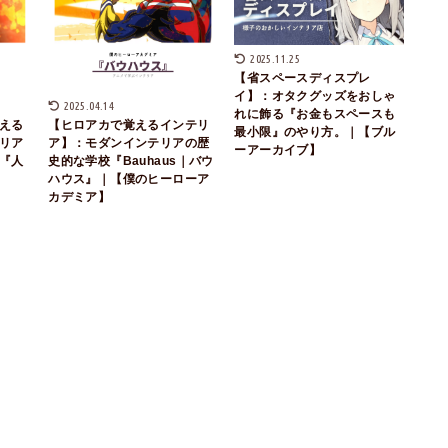
2025.11.25
【省スペースディスプレ
イ】：オタクグッズをおしゃ
2025.04.14
れに飾る『お金もスペースも
える
【ヒロアカで覚えるインテリ
最小限』のやり方。｜【ブル
リア
ア】：モダンインテリアの歴
ーアーカイブ】
『人
史的な学校『Bauhaus｜バウ
ハウス』｜【僕のヒーローア
カデミア】