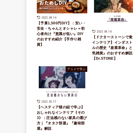
2025.04.14
【予算1,500円DIY】：安い・
安全・ちゃんとオシャレ＝初
2025.04.14
心者向け『意識が低い』DIY
【ドクターストーンで覚
のおすすめ紹介【手作り雑
インテリア】インダスト
貨】
ルの歴史『産業革命』と
気雑貨』のおすすめ解説
【Dr.STONE】
アニメで学ぶ
2022.03.17
【ヘスティア様の紐で学ぶ】
おしゃれなインテリア《その
3》：圧迫感のない家具の選び
方｜『オタク部屋』『趣味部
屋』解説