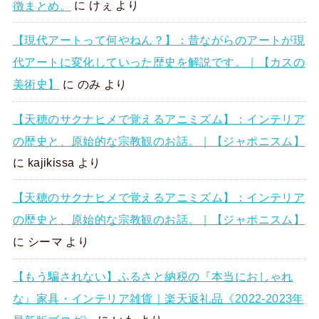
徴まとめ。
に
けぇ
より
【現代アートって何やねん？】：昔ながらのアートが現
代アートに変化していった歴史を解説です。｜【カスの
美術史】
に
のみ
より
【天穂のサクナヒメで覚えるアニミズム】：インテリア
の歴史と、原始的な宗教観のお話。｜【ジャポニスム】
に
kajikissa
より
【天穂のサクナヒメで覚えるアニミズム】：インテリア
の歴史と、原始的な宗教観のお話。｜【ジャポニスム】
に
シーマ
より
【もう騙されない】ふるさと納税の『本当におしゃれ
な』家具・インテリア雑貨｜楽天返礼品《2022-2023年