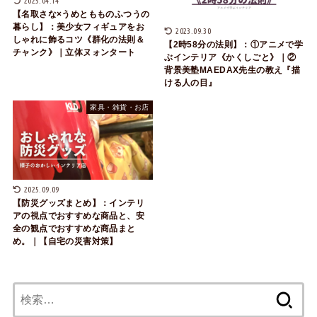
2025.04.14
【名取さな×うめともものふつうの
暮らし】：美少女フィギュアをお
2023.09.30
しゃれに飾るコツ《群化の法則＆
【2時58分の法則】：①アニメで学
チャンク》｜立体ヌォンタート
ぶインテリア《かくしごと》｜②
背景美塾MAEDAX先生の教え『描
ける人の目』
家具・雑貨・お店
2025.09.09
【防災グッズまとめ】：インテリ
アの視点でおすすめな商品と、安
全の観点でおすすめな商品まと
め。｜【自宅の災害対策】
検
索: