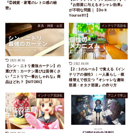
『②雑貨・家電のレトロ感の秘
『お部屋に与えるオシャレ効果』
密』
が不明な問題｜【Do It
Yourself!!】
家具・雑貨・お店
インテリア言語化
2023.04.16
2022.06.04
【シン・ニトリ最強カーテン】の
【2：1のルール】で覚える《イン
選び方：カーテン選びは面倒くさ
テリアの個性》：一人暮らし・模
い『ニトリで一番おしゃれな』商
様替えで役立つ『オシャレな趣味
品はどれ？【NITORI】
部屋・オタク部屋』の作り方
インテリア言語化
アニメで学ぶ