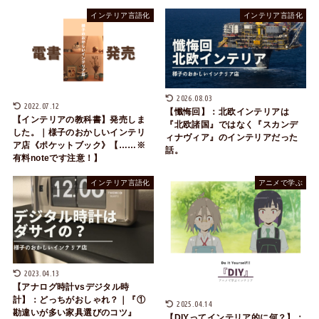
インテリア言語化
インテリア言語化
2026.08.03
2022.07.12
【懺悔回】：北欧インテリアは
【インテリアの教科書】発売しま
『北欧諸国』ではなく『スカンデ
した。｜様子のおかしいインテリ
ィナヴィア』のインテリアだった
ア店《ポケットブック》【……※
話。
有料noteです注意！】
インテリア言語化
アニメで学ぶ
2023.04.13
【アナログ時計vsデジタル時
計】：どっちがおしゃれ？｜『①
2025.04.14
勘違いが多い家具選びのコツ』
【DIYってインテリア的に何？】：