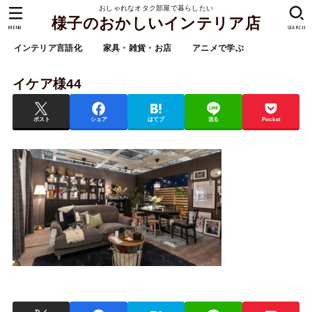
おしゃれなオタク部屋で暮らしたい
様子のおかしいインテリア店
MENU
SEARCH
インテリア言語化
家具・雑貨・お店
アニメで学ぶ
イケア様44
ポスト
シェア
はてブ
送る
Pocket