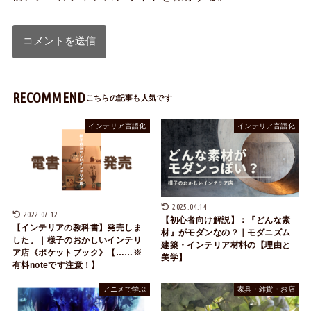
RECOMMEND
インテリア言語化
インテリア言語化
2025.04.14
2022.07.12
【初心者向け解説】：『どんな素
【インテリアの教科書】発売しま
材』がモダンなの？｜モダニズム
した。｜様子のおかしいインテリ
建築・インテリア材料の【理由と
ア店《ポケットブック》【……※
美学】
有料noteです注意！】
アニメで学ぶ
家具・雑貨・お店