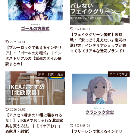
2023.04.13
【フェイクグリーン警察】攻略
戦：『安っぽく見えない』造花の
2025.04.14
選び方｜インテリアショップが飾
【ブルーロックで覚えるインテリ
ってる《リアルな造花ブランド》
ア】：『ゴールの方程式』｜イン
ダストリアルの【派生スタイル解
説まとめ】
家具・雑貨・お店
アニメで学ぶ
2026.06.02
【アクセス稼ぎの30選に騙される
な！】：IKEAでおしゃれな北欧家
2026.05.04
具を買う方法。｜【イケアおすす
め家具・雑貨】
【フリーレンで覚えるインテリ