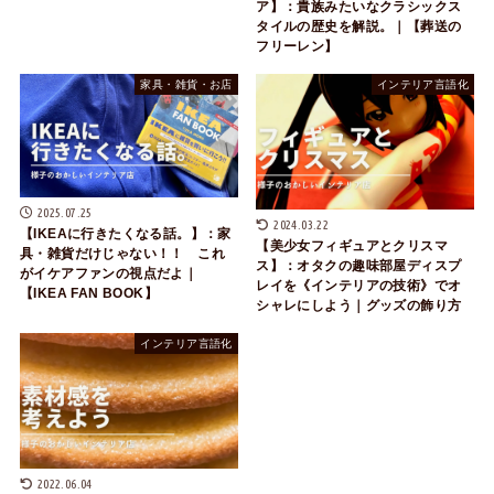
ア】：貴族みたいなクラシックス
タイルの歴史を解説。｜【葬送の
フリーレン】
家具・雑貨・お店
インテリア言語化
2025.07.25
2024.03.22
【IKEAに行きたくなる話。】：家
【美少女フィギュアとクリスマ
具・雑貨だけじゃない！！ これ
ス】：オタクの趣味部屋ディスプ
がイケアファンの視点だよ｜
レイを《インテリアの技術》でオ
【IKEA FAN BOOK】
シャレにしよう｜グッズの飾り方
インテリア言語化
2022.06.04