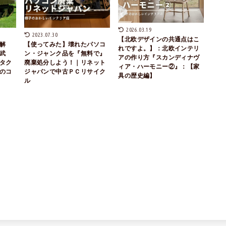
2026.03.19
2023.07.30
【北欧デザインの共通点はこ
解
【使ってみた】壊れたパソコ
れですよ。】：北欧インテリ
武
ン・ジャンク品を『無料で』
アの作り方『スカンディナヴ
タク
廃棄処分しよう！｜リネット
ィア・ハーモニー②』：【家
のコ
ジャパンで中古ＰＣリサイク
具の歴史編】
ル