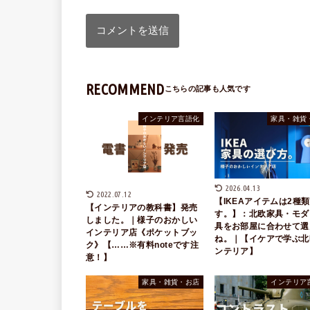
RECOMMEND
インテリア言語化
家具・雑貨
2026.04.13
2022.07.12
【IKEAアイテムは2種
【インテリアの教科書】発売
す。】：北欧家具・モダ
しました。｜様子のおかしい
具をお部屋に合わせて選
インテリア店《ポケットブッ
ね。｜【イケアで学ぶ北
ク》【……※有料noteです注
ンテリア】
意！】
家具・雑貨・お店
インテリア