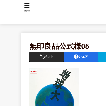
MENU
無印良品公式様05
ポスト
シェア