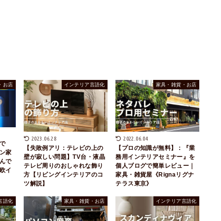
・お店
インテリア言語化
家具・雑貨・お店
2023.06.28
2022.06.04
類で
【失敗例アリ：テレビの上の
【プロの知識が無料】：『業
ン家
壁が寂しい問題】TV台・液晶
務用インテリアセミナー』を
んで
テレビ周りのおしゃれな飾り
個人ブログで簡単レビュー｜
欧イ
方【リビングインテリアのコ
家具・雑貨屋《Rignaリグナ
ツ解説】
テラス東京》
言語化
家具・雑貨・お店
インテリア言語化