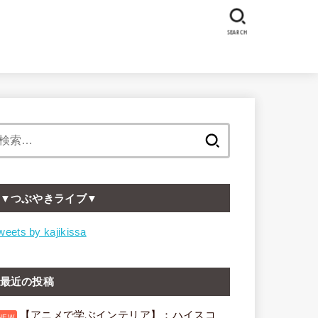
SEARCH
検
索:
▼つぶやきライブ▼
weets by kajikissa
最近の投稿
【アニメで学ぶインテリア】：ハイスコ