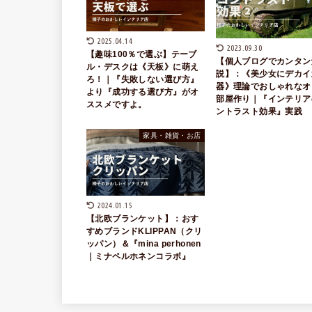
2025.04.14
2023.09.30
【趣味100％で選ぶ】テーブ
【個人ブログでカンタン
ル・デスクは《天板》に萌え
説】：《美少女にデカイ
ろ！｜『失敗しない選び方』
器》理論でおしゃれなオ
より『成功する選び方』がオ
部屋作り｜『インテリア
ススメですよ。
ントラスト効果』実践
家具・雑貨・お店
2024.01.15
【北欧ブランケット】：おす
すめブランドKLIPPAN（クリ
ッパン）＆『mina perhonen
｜ミナペルホネンコラボ』