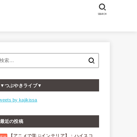
SEARCH
検
索:
▼つぶやきライブ▼
weets by kajikissa
最近の投稿
【アニメで学ぶインテリア】：ハイスコ