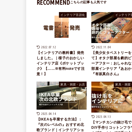
RECOMMEND
インテリア言語化
インテリア
2022.07.12
2022.11.04
【インテリアの教科書】発売
【美少女タペストリーを
しました。｜様子のおかしい
て】オタク部屋を劇的ビ
インテリア店《ポケットブッ
ーアフター：おしゃれな
ク》【……※有料noteです注
部屋インテリア『あおか
意！】
『有坂真白さん』
家具・雑貨・お店
家具・雑貨
2025.04.14
2023.04.13
【IKEAを卒業する方法】：
【マンチカンの抜け毛で
『次のレベルの』おすすめ北
DIY手作りコットンフラ
欧ブランド｜インテリアショ