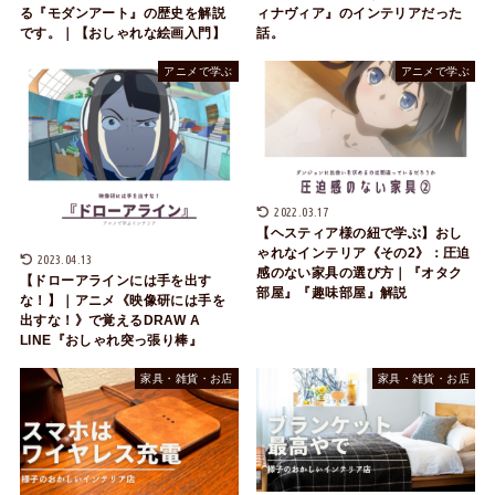
る『モダンアート』の歴史を解説
ィナヴィア』のインテリアだった
です。｜【おしゃれな絵画入門】
話。
アニメで学ぶ
アニメで学ぶ
2022.03.17
【ヘスティア様の紐で学ぶ】おし
ゃれなインテリア《その2》：圧迫
2023.04.13
感のない家具の選び方｜『オタク
【ドローアラインには手を出す
部屋』『趣味部屋』解説
な！】｜アニメ《映像研には手を
出すな！》で覚えるDRAW A
LINE『おしゃれ突っ張り棒』
家具・雑貨・お店
家具・雑貨・お店