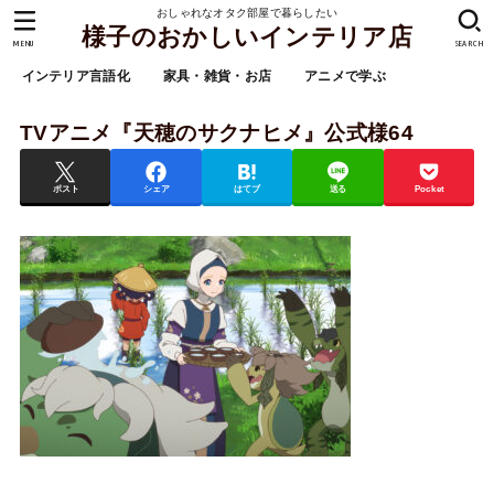
おしゃれなオタク部屋で暮らしたい
様子のおかしいインテリア店
MENU
SEARCH
インテリア言語化
家具・雑貨・お店
アニメで学ぶ
TVアニメ『天穂のサクナヒメ』公式様64
ポスト
シェア
はてブ
送る
Pocket