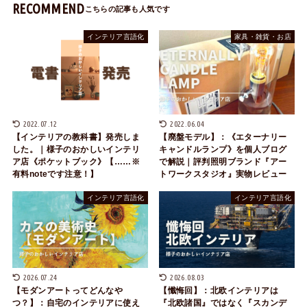
RECOMMEND
インテリア言語化
家具・雑貨・お店
2022.07.12
2022.06.04
【インテリアの教科書】発売しま
【廃盤モデル】：《エターナリー
した。｜様子のおかしいインテリ
キャンドルランプ》を個人ブログ
ア店《ポケットブック》【……※
で解説｜評判照明ブランド『アー
有料noteです注意！】
トワークスタジオ』実物レビュー
インテリア言語化
インテリア言語化
2026.07.24
2026.08.03
【モダンアートってどんなや
【懺悔回】：北欧インテリアは
つ？】：自宅のインテリアに使え
『北欧諸国』ではなく『スカンデ