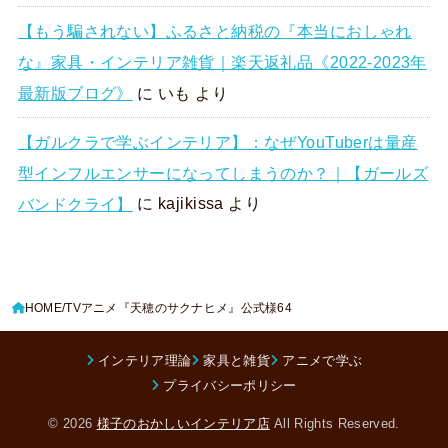
【もう騙されない】ふるさと納税の『本当におしゃれ
な』家具・インテリア雑貨｜楽天返礼品《2022-2023年
最新版ブログ》
に
いも
より
【ガルクラで学ぶインテリア】：なぜYouTuberは量産
型インフルエンサーになってしまうのか？｜【ガールズ
バンドクライ】
に
kajikissa
より
HOME
TVアニメ『天穂のサクナヒメ』公式様64
インテリア理論
家具と雑貨
アニメで学ぶ
プライバシーポリシー
© 2026
様子のおかしいインテリア店
All Rights Reserved.