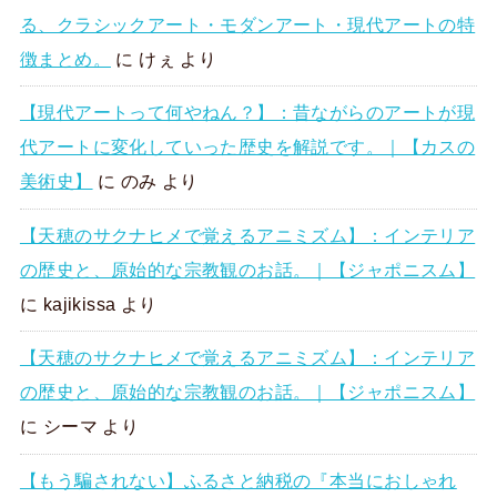
る、クラシックアート・モダンアート・現代アートの特
徴まとめ。
に
けぇ
より
【現代アートって何やねん？】：昔ながらのアートが現
代アートに変化していった歴史を解説です。｜【カスの
美術史】
に
のみ
より
【天穂のサクナヒメで覚えるアニミズム】：インテリア
の歴史と、原始的な宗教観のお話。｜【ジャポニスム】
に
kajikissa
より
【天穂のサクナヒメで覚えるアニミズム】：インテリア
の歴史と、原始的な宗教観のお話。｜【ジャポニスム】
に
シーマ
より
【もう騙されない】ふるさと納税の『本当におしゃれ