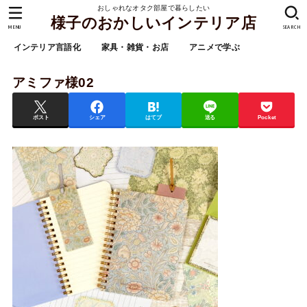
おしゃれなオタク部屋で暮らしたい
様子のおかしいインテリア店
MENU
SEARCH
インテリア言語化
家具・雑貨・お店
アニメで学ぶ
アミファ様02
ポスト
シェア
はてブ
送る
Pocket