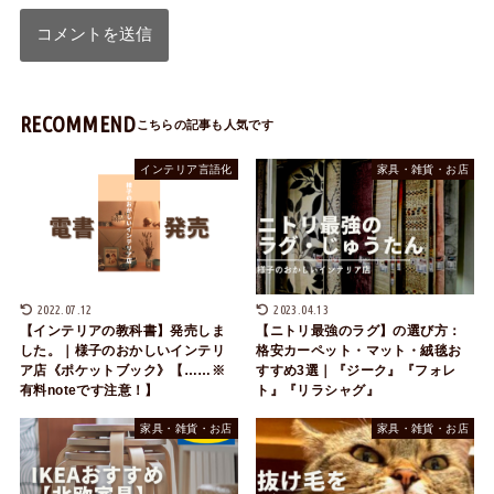
RECOMMEND
インテリア言語化
家具・雑貨・お店
2022.07.12
2023.04.13
【インテリアの教科書】発売しま
【ニトリ最強のラグ】の選び方：
した。｜様子のおかしいインテリ
格安カーペット・マット・絨毯お
ア店《ポケットブック》【……※
すすめ3選｜『ジーク』『フォレ
有料noteです注意！】
ト』『リラシャグ』
家具・雑貨・お店
家具・雑貨・お店