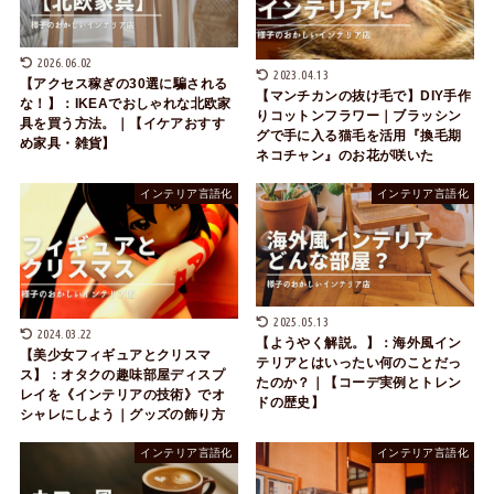
2026.06.02
2023.04.13
【アクセス稼ぎの30選に騙される
【マンチカンの抜け毛で】DIY手作
な！】：IKEAでおしゃれな北欧家
りコットンフラワー｜ブラッシン
具を買う方法。｜【イケアおすす
グで手に入る猫毛を活用『換毛期
め家具・雑貨】
ネコチャン』のお花が咲いた
インテリア言語化
インテリア言語化
2025.05.13
2024.03.22
【ようやく解説。】：海外風イン
【美少女フィギュアとクリスマ
テリアとはいったい何のことだっ
ス】：オタクの趣味部屋ディスプ
たのか？｜【コーデ実例とトレン
レイを《インテリアの技術》でオ
ドの歴史】
シャレにしよう｜グッズの飾り方
インテリア言語化
インテリア言語化