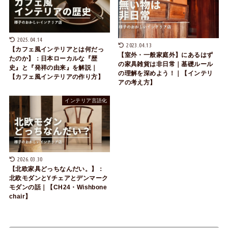
2025.04.14
2023.04.13
【カフェ風インテリアとは何だっ
【室外・一般家庭外】にあるはず
たのか】：日本ローカルな『歴
の家具雑貨は非日常｜基礎ルール
史』と『発祥の由来』を解説｜
の理解を深めよう！｜【インテリ
【カフェ風インテリアの作り方】
アの考え方】
インテリア言語化
2026.03.30
【北欧家具どっちなんだい。】：
北欧モダンとYチェアとデンマーク
モダンの話｜【CH24・Wishbone
chair】