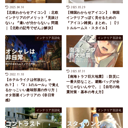
2025.04.14
2025.05.29
【北欧わからせアイコン】：北欧
【韓国わからせアイコン】：韓国
インテリアのデメリット『見抜け
インテリアっぽく見せるための
ない』『違いが分からない』問題
『アイコン雑貨』まとめ。｜【リ
｜【北欧の記号でぜんぶ解決】
トルルームス・スタイル】
インテリア言語化
インテリア言語化
2025.07.31
2022.11.10
【南海トラフ巨大地震】：防災に
【ホテルライクは何故おしゃ
一番大切なこと。避難バッグが全
れ？】：『2：1のルール』で覚え
てじゃないんやで。｜【自宅の地
るかっこいい趣味部屋の作り方｜
震対策・基本の考え方】
オタ部屋インテリアの《非日常
感》
インテリア言語化
インテリア言語化