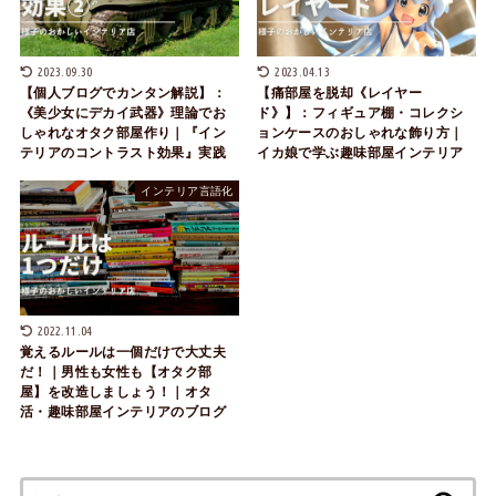
2023.09.30
2023.04.13
【個人ブログでカンタン解説】：
【痛部屋を脱却《レイヤー
《美少女にデカイ武器》理論でお
ド》】：フィギュア棚・コレクシ
しゃれなオタク部屋作り｜『イン
ョンケースのおしゃれな飾り方｜
テリアのコントラスト効果』実践
イカ娘で学ぶ趣味部屋インテリア
インテリア言語化
2022.11.04
覚えるルールは一個だけで大丈夫
だ！｜男性も女性も【オタク部
屋】を改造しましょう！｜オタ
活・趣味部屋インテリアのブログ
検