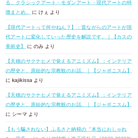
る、クラシックアート・モダンアート・現代アートの特
徴まとめ。
に
けぇ
より
【現代アートって何やねん？】：昔ながらのアートが現
代アートに変化していった歴史を解説です。｜【カスの
美術史】
に
のみ
より
【天穂のサクナヒメで覚えるアニミズム】：インテリア
の歴史と、原始的な宗教観のお話。｜【ジャポニスム】
に
kajikissa
より
【天穂のサクナヒメで覚えるアニミズム】：インテリア
の歴史と、原始的な宗教観のお話。｜【ジャポニスム】
に
シーマ
より
【もう騙されない】ふるさと納税の『本当におしゃれ