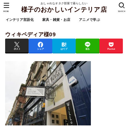
おしゃれなオタク部屋で暮らしたい
様子のおかしいインテリア店
MENU
SEARCH
インテリア言語化
家具・雑貨・お店
アニメで学ぶ
ウィキペディア様09
ポスト
シェア
はてブ
送る
Pocket