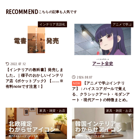
RECOMMEND
インテリア言語化
アニメで学ぶ
2022.07.12
【インテリアの教科書】発売しま
した。｜様子のおかしいインテリ
2026.08.07
ア店《ポケットブック》【……※
【アニメで学ぶインテリ
有料noteです注意！】
ア】：ハイスコアガールで覚え
る、クラシックアート・モダンア
ート・現代アートの特徴まとめ。
家具・雑貨・お店
家具・雑貨・お店