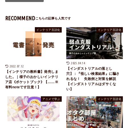
RECOMMEND
インテリア言語化
インテリア言語化
2025.04.14
2022.07.12
【インダストリアルの落とし
【インテリアの教科書】発売しま
穴】：『怪しい検索結果』に騙さ
した。｜様子のおかしいインテリ
れるな！ 失敗例と対策を解説
ア店《ポケットブック》【……※
【インダストリアルはダサくな
有料noteです注意！】
い】
アニメで学ぶ
インテリア言語化