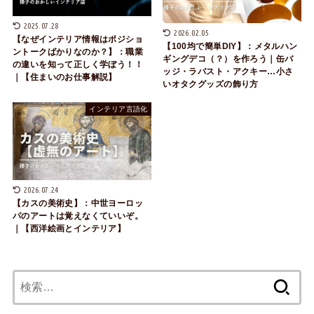
2025.07.28
2026.02.05
【なぜインテリア情報はポジショ
【100均で簡単DIY】：メタルハン
ントークばかりなのか？】：職業
ギングデコ（？）を作ろう｜缶バ
の違いを知って正しく学ぼう！！
ッジ・ラバスト・アクキー…小さ
｜【住まいのお仕事解説】
いオタクグッズの飾り方
インテリア言語化
2026.07.24
【カスの美術史】：中世ヨーロッ
パのアートは覚えなくていいぞ。
｜【西洋絵画とインテリア】
検
索: