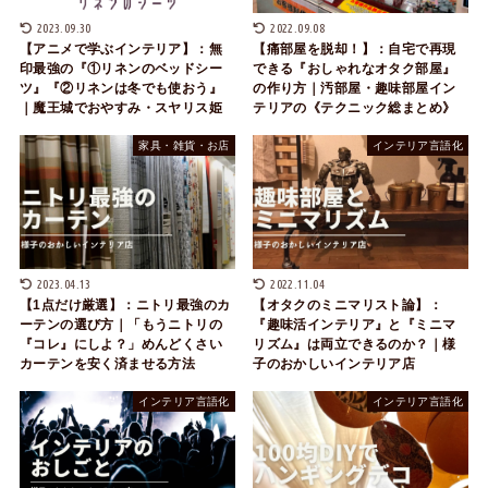
2023.09.30
2022.09.08
【アニメで学ぶインテリア】：無
【痛部屋を脱却！】：自宅で再現
印最強の『①リネンのベッドシー
できる『おしゃれなオタク部屋』
ツ』『②リネンは冬でも使おう』
の作り方｜汚部屋・趣味部屋イン
｜魔王城でおやすみ・スヤリス姫
テリアの《テクニック総まとめ》
家具・雑貨・お店
インテリア言語化
2023.04.13
2022.11.04
【1点だけ厳選】：ニトリ最強のカ
【オタクのミニマリスト論】：
ーテンの選び方｜「もうニトリの
『趣味活インテリア』と『ミニマ
『コレ』にしよ？」めんどくさい
リズム』は両立できるのか？｜様
カーテンを安く済ませる方法
子のおかしいインテリア店
インテリア言語化
インテリア言語化