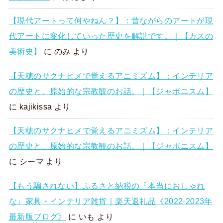
【現代アートって何やねん？】：昔ながらのアートが現
代アートに変化していった歴史を解説です。｜【カスの
美術史】
に
のみ
より
【天穂のサクナヒメで覚えるアニミズム】：インテリア
の歴史と、原始的な宗教観のお話。｜【ジャポニスム】
に
kajikissa
より
【天穂のサクナヒメで覚えるアニミズム】：インテリア
の歴史と、原始的な宗教観のお話。｜【ジャポニスム】
に
シーマ
より
【もう騙されない】ふるさと納税の『本当におしゃれ
な』家具・インテリア雑貨｜楽天返礼品《2022-2023年
最新版ブログ》
に
いも
より