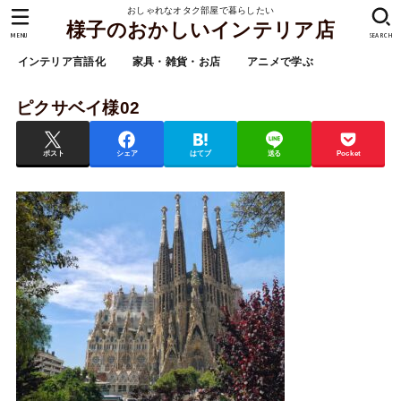
おしゃれなオタク部屋で暮らしたい
様子のおかしいインテリア店
MENU
SEARCH
インテリア言語化
家具・雑貨・お店
アニメで学ぶ
ピクサベイ様02
ポスト
シェア
はてブ
送る
Pocket