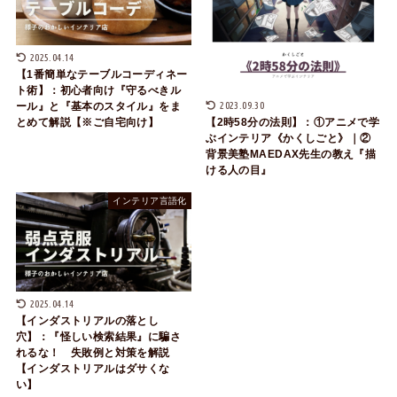
2025.04.14
【1番簡単なテーブルコーディネー
ト術】：初心者向け『守るべきル
2023.09.30
ール』と『基本のスタイル』をま
とめて解説【※ご自宅向け】
【2時58分の法則】：①アニメで学
ぶインテリア《かくしごと》｜②
背景美塾MAEDAX先生の教え『描
ける人の目』
インテリア言語化
2025.04.14
【インダストリアルの落とし
穴】：『怪しい検索結果』に騙さ
れるな！ 失敗例と対策を解説
【インダストリアルはダサくな
い】