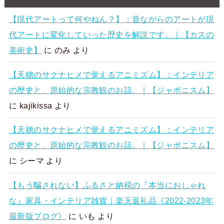
【現代アートって何やねん？】：昔ながらのアートが現
代アートに変化していった歴史を解説です。｜【カスの
美術史】
に
のみ
より
【天穂のサクナヒメで覚えるアニミズム】：インテリア
の歴史と、原始的な宗教観のお話。｜【ジャポニスム】
に
kajikissa
より
【天穂のサクナヒメで覚えるアニミズム】：インテリア
の歴史と、原始的な宗教観のお話。｜【ジャポニスム】
に
シーマ
より
【もう騙されない】ふるさと納税の『本当におしゃれ
な』家具・インテリア雑貨｜楽天返礼品《2022-2023年
最新版ブログ》
に
いも
より