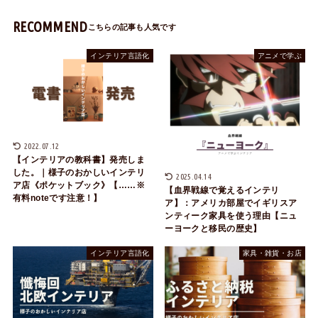
RECOMMEND
インテリア言語化
アニメで学ぶ
2022.07.12
【インテリアの教科書】発売しま
した。｜様子のおかしいインテリ
2025.04.14
ア店《ポケットブック》【……※
【血界戦線で覚えるインテリ
有料noteです注意！】
ア】：アメリカ部屋でイギリスア
ンティーク家具を使う理由【ニュ
ーヨークと移民の歴史】
インテリア言語化
家具・雑貨・お店