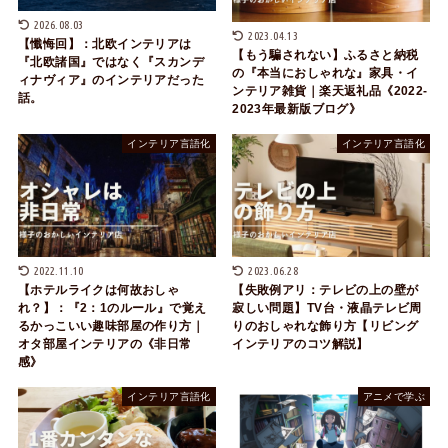
2026.08.03
2023.04.13
【懺悔回】：北欧インテリアは
【もう騙されない】ふるさと納税
『北欧諸国』ではなく『スカンデ
の『本当におしゃれな』家具・イ
ィナヴィア』のインテリアだった
ンテリア雑貨｜楽天返礼品《2022-
話。
2023年最新版ブログ》
インテリア言語化
インテリア言語化
2022.11.10
2023.06.28
【ホテルライクは何故おしゃ
【失敗例アリ：テレビの上の壁が
れ？】：『2：1のルール』で覚え
寂しい問題】TV台・液晶テレビ周
るかっこいい趣味部屋の作り方｜
りのおしゃれな飾り方【リビング
オタ部屋インテリアの《非日常
インテリアのコツ解説】
感》
インテリア言語化
アニメで学ぶ