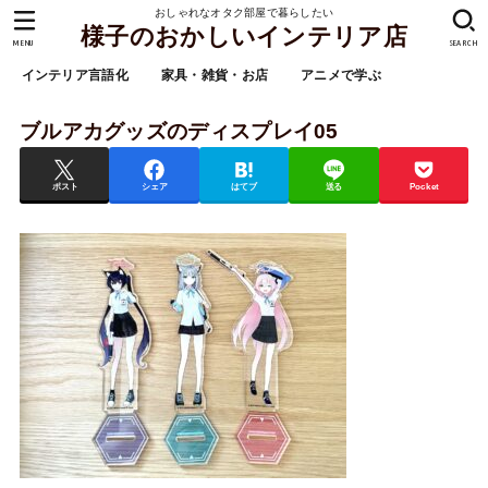
おしゃれなオタク部屋で暮らしたい
様子のおかしいインテリア店
MENU
SEARCH
インテリア言語化
家具・雑貨・お店
アニメで学ぶ
ブルアカグッズのディスプレイ05
ポスト
シェア
はてブ
送る
Pocket