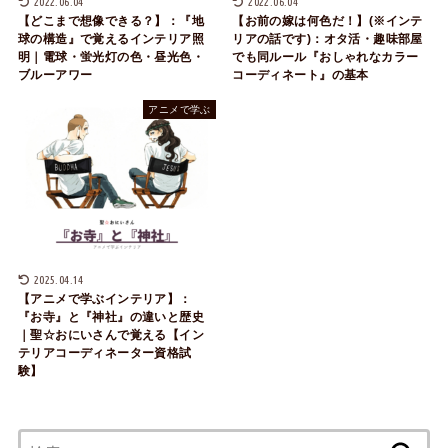
2022.06.04
2022.06.04
【どこまで想像できる？】：『地
【お前の嫁は何色だ！】(※インテ
球の構造』で覚えるインテリア照
リアの話です)：オタ活・趣味部屋
明｜電球・蛍光灯の色・昼光色・
でも同ルール『おしゃれなカラー
ブルーアワー
コーディネート』の基本
アニメで学ぶ
2025.04.14
【アニメで学ぶインテリア】：
『お寺』と『神社』の違いと歴史
｜聖☆おにいさんで覚える【イン
テリアコーディネーター資格試
験】
検