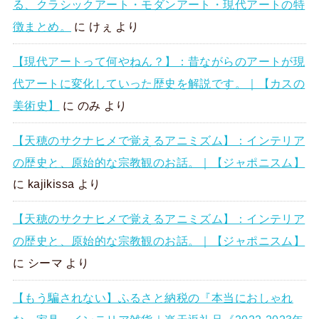
る、クラシックアート・モダンアート・現代アートの特
徴まとめ。
に
けぇ
より
【現代アートって何やねん？】：昔ながらのアートが現
代アートに変化していった歴史を解説です。｜【カスの
美術史】
に
のみ
より
【天穂のサクナヒメで覚えるアニミズム】：インテリア
の歴史と、原始的な宗教観のお話。｜【ジャポニスム】
に
kajikissa
より
【天穂のサクナヒメで覚えるアニミズム】：インテリア
の歴史と、原始的な宗教観のお話。｜【ジャポニスム】
に
シーマ
より
【もう騙されない】ふるさと納税の『本当におしゃれ