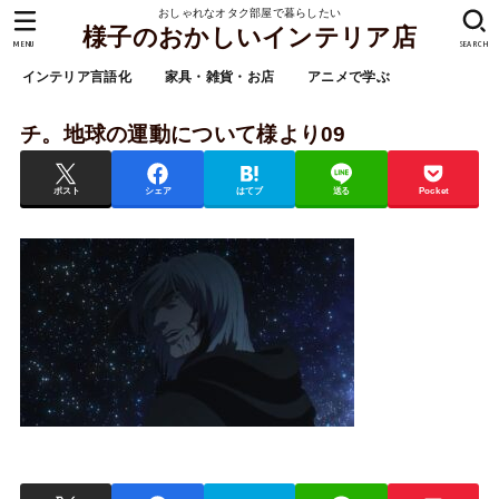
おしゃれなオタク部屋で暮らしたい
様子のおかしいインテリア店
MENU
SEARCH
インテリア言語化
家具・雑貨・お店
アニメで学ぶ
チ。地球の運動について様より09
ポスト
シェア
はてブ
送る
Pocket