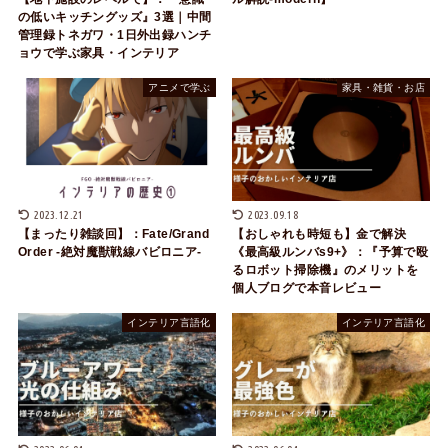
の低いキッチングッズ』3選｜中間
管理録トネガワ・1日外出録ハンチ
ョウで学ぶ家具・インテリア
アニメで学ぶ
家具・雑貨・お店
2023.12.21
2023.09.18
【まったり雑談回】：Fate/Grand
【おしゃれも時短も】金で解決
Order -絶対魔獣戦線バビロニア-
《最高級ルンバs9+》：『予算で殴
るロボット掃除機』のメリットを
個人ブログで本音レビュー
インテリア言語化
インテリア言語化