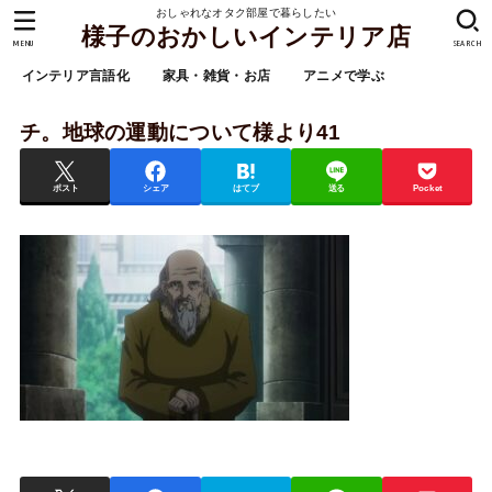
おしゃれなオタク部屋で暮らしたい
様子のおかしいインテリア店
MENU
SEARCH
インテリア言語化
家具・雑貨・お店
アニメで学ぶ
チ。地球の運動について様より41
ポスト
シェア
はてブ
送る
Pocket