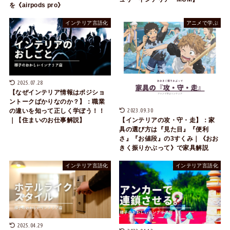
を《airpods pro》
インテリア言語化
アニメで学ぶ
2025.07.28
【なぜインテリア情報はポジショ
ントークばかりなのか？】：職業
2023.09.30
の違いを知って正しく学ぼう！！
｜【住まいのお仕事解説】
【インテリアの攻・守・走】：家
具の選び方は『見た目』『便利
さ』『お値段』の3すくみ｜《おお
きく振りかぶって》で家具解説
インテリア言語化
インテリア言語化
2025.04.29