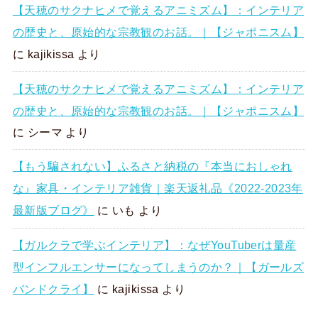
【天穂のサクナヒメで覚えるアニミズム】：インテリア
の歴史と、原始的な宗教観のお話。｜【ジャポニスム】
に
kajikissa
より
【天穂のサクナヒメで覚えるアニミズム】：インテリア
の歴史と、原始的な宗教観のお話。｜【ジャポニスム】
に
シーマ
より
【もう騙されない】ふるさと納税の『本当におしゃれ
な』家具・インテリア雑貨｜楽天返礼品《2022-2023年
最新版ブログ》
に
いも
より
【ガルクラで学ぶインテリア】：なぜYouTuberは量産
型インフルエンサーになってしまうのか？｜【ガールズ
バンドクライ】
に
kajikissa
より