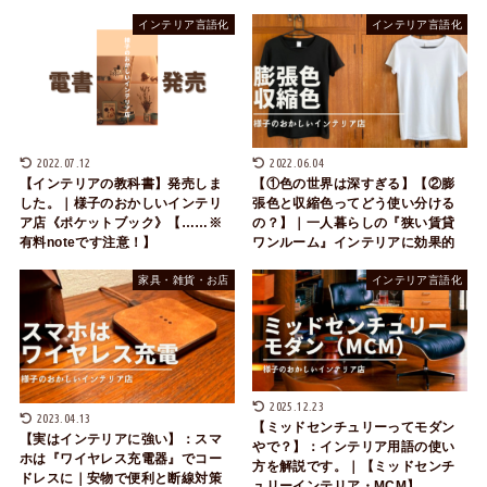
インテリア言語化
インテリア言語化
2022.07.12
2022.06.04
【インテリアの教科書】発売しま
【①色の世界は深すぎる】【②膨
した。｜様子のおかしいインテリ
張色と収縮色ってどう使い分ける
ア店《ポケットブック》【……※
の？】｜一人暮らしの『狭い賃貸
有料noteです注意！】
ワンルーム』インテリアに効果的
家具・雑貨・お店
インテリア言語化
2025.12.23
2023.04.13
【ミッドセンチュリーってモダン
【実はインテリアに強い】：スマ
やで？】：インテリア用語の使い
ホは『ワイヤレス充電器』でコー
方を解説です。｜【ミッドセンチ
ドレスに｜安物で便利と断線対策
ュリーインテリア・MCM】