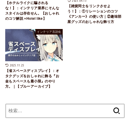
2023.04.13
【ホテルライクに騙される
【雑貨同士をリンクさせよ
な！】：インテリア業界にそんな
う！】：①リレーションのコツ
スタイルは存在せん。【おしゃれ
《アンカー》の使い方｜②趣味部
のコツ解説 =Hotel like】
屋グッズのおしゃれな飾り方
インテリア言語化
2025.11.25
【省スペースディスプレイ】：オ
タクグッズをおしゃれに飾る『お
金もスペースも最小限』のやり
方。｜【ブルーアーカイブ】
検
索: