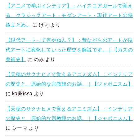
【アニメで学ぶインテリア】：ハイスコアガールで覚え
る、クラシックアート・モダンアート・現代アートの特
徴まとめ。
に
けぇ
より
【現代アートって何やねん？】：昔ながらのアートが現
代アートに変化していった歴史を解説です。｜【カスの
美術史】
に
のみ
より
【天穂のサクナヒメで覚えるアニミズム】：インテリア
の歴史と、原始的な宗教観のお話。｜【ジャポニスム】
に
kajikissa
より
【天穂のサクナヒメで覚えるアニミズム】：インテリア
の歴史と、原始的な宗教観のお話。｜【ジャポニスム】
に
シーマ
より