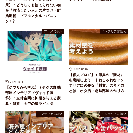
果】：どうしても捨てられない物
を『救済したい人』の片づけ・断
捨離術｜《フルメタル・パニッ
ク！》
アニメで学ぶ
インテリア言語化
2022.06.04
【個人ブログ】：家具の『素材』
を意識しよう！｜おしゃれなイン
2023.04.13
テリアに必要な『材質』の考え方
【ジブリから学ぶ】オタクの趣味
とは｜オタ活・趣味部屋の作り方
部屋インテリア《ヴォイド装
飾》：立体空間に抑揚を与える家
具・雑貨｜天空の城ラピュタ
インテリア言語化
インテリア言語化