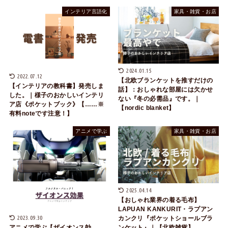
インテリア言語化
家具・雑貨・お店
2024.01.15
2022.07.12
【北欧ブランケットを推すだけの
【インテリアの教科書】発売しま
話】：おしゃれな部屋には欠かせ
した。｜様子のおかしいインテリ
ない『冬の必需品』です。｜
ア店《ポケットブック》【……※
【nordic blanket】
有料noteです注意！】
アニメで学ぶ
家具・雑貨・お店
2025.04.14
【おしゃれ業界の着る毛布】
LAPUAN KANKURIT・ラプアン
2023.09.30
カンクリ『ポケットショールブラ
ンケット』｜【北欧雑貨】
アニメで学ぶ【ザイオンス効