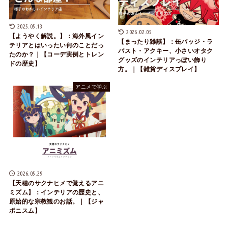
2025.05.13
2026.02.05
【ようやく解説。】：海外風イン
【まったり雑談】：缶バッジ・ラ
テリアとはいったい何のことだっ
バスト・アクキー、小さいオタク
たのか？｜【コーデ実例とトレン
グッズのインテリアっぽい飾り
ドの歴史】
方。｜【雑貨ディスプレイ】
アニメで学ぶ
2026.05.29
【天穂のサクナヒメで覚えるアニ
ミズム】：インテリアの歴史と、
原始的な宗教観のお話。｜【ジャ
ポニスム】