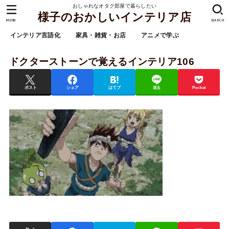
おしゃれなオタク部屋で暮らしたい
様子のおかしいインテリア店
MENU
SEARCH
インテリア言語化
家具・雑貨・お店
アニメで学ぶ
ドクターストーンで覚えるインテリア106
ポスト
シェア
はてブ
送る
Pocket